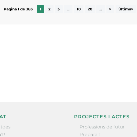
Pàgina 1 de 383
1
2
3
...
10
20
...
>
Última>
ne, publicació
nformació sobre
la comarca.
He llegit 
AT
PROJECTES I ACTES
tges
Professions de futur
’t!
Prepara’t