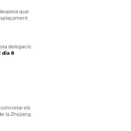
a despesa que
desplaçament
sta delegació
 dia 8
concretar els
de la Zhejiang