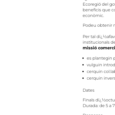
Ecoregió del go
beneficis que c
econòmic.
Podeu obtenir 
Per tal dï¿½afav
institucionals d
missió comerci
es plantegin p
vulguin intro
cerquin col.l
cerquin invers
Dates
Finals dï¿½octu
Durada: de 5 a 7