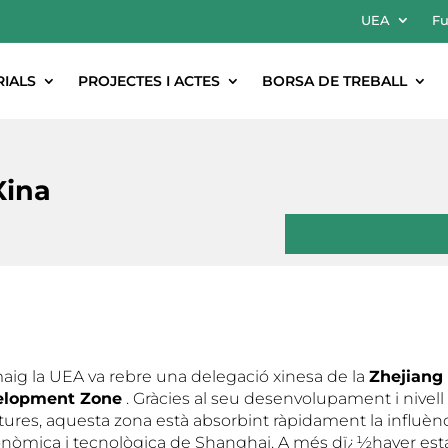
UEA
Fu
RIALS
PROJECTES I ACTES
BORSA DE TREBALL
Xina
aig la UEA va rebre una delegació xinesa de la
Zhejiang
elopment Zone
. Gràcies al seu desenvolupament i nivell
tures, aquesta zona està absorbint ràpidament la influèn
conòmica i tecnològica de Shanghai. A més dï¿½haver est