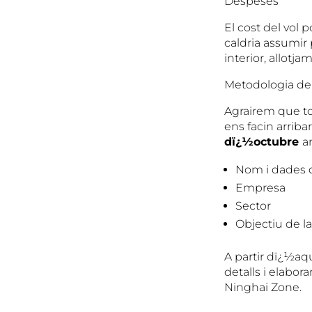
Despeses
El cost del vol 
caldria assumir
interior, allotja
Metodologia de 
Agrairem que to
ens facin arriba
dï¿½octubre
a
Nom i dades 
Empresa
Sector
Objectiu de la 
A partir dï¿½aq
detalls i elabo
Ninghai Zone.