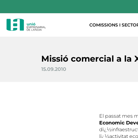
COMISSIONS I SECTO
Missió comercial a la 
15.09.2010
El passat mes m
Economic Dev
dï¿½infraestruc
lï¿½activitat e