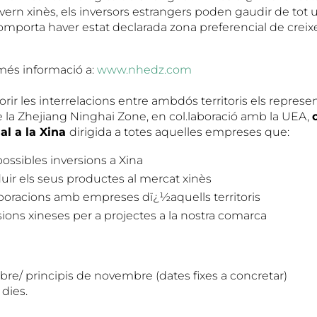
vern xinès, els inversors estrangers poden gaudir de tot 
omporta haver estat declarada zona preferencial de crei
més informació a:
www.nhedz.com
orir les interrelacions entre ambdós territoris els represe
e la Zhejiang Ninghai Zone, en col.laboració amb la UEA,
al a la Xina
dirigida a totes aquelles empreses que:
ossibles inversions a Xina
duir els seus productes al mercat xinès
aboracions amb empreses dï¿½aquells territoris
ions xineses per a projectes a la nostra comarca
bre/ principis de novembre (dates fixes a concretar)
 dies.