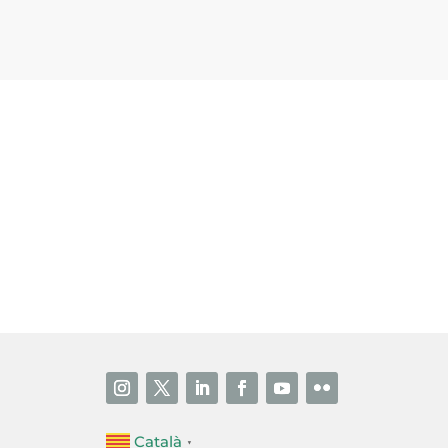
i accepto la poítica de privacitat
ENVIAR
Català
▼