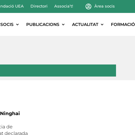
ndació UEA
Directori
Associa’t!
Àrea socis
SOCIS
PUBLICACIONS
ACTUALITAT
FORMACIÓ
 Ninghai
cia de
at declarada