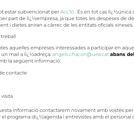
pot estar subvencionat per
Acc1ó
. És en tot cas lï¿½únic
 per part de lï¿½empresa, ja que totes les despeses de 
ment i dietes aniran a càrrec de les entitats oficials xineses.
treball
tes aquelles empreses interessades a participar en aque
r un mail a lï¿½adreça:
angels.chacon@uea.cat
abans del
mb la següent informació:
de contacte
visita
uesta informació contactarem novament amb vostès per 
rar el programa dï¿½agenda i entrevistes amb el personal 