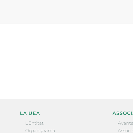
Subscriu-te a la UEA Magazi
electrònica periòdica amb i
l’actualitat empresarial de 
LA UEA
ASSOCI
L’Entitat
Avanta
Organigrama
Associa