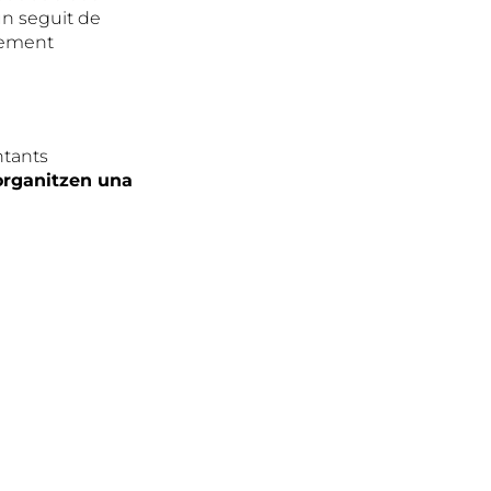
un seguit de
xement
ntants
organitzen una