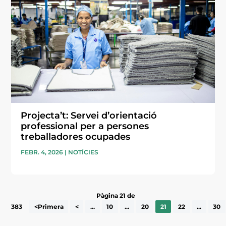
Projecta’t: Servei d’orientació
professional per a persones
treballadores ocupades
FEBR. 4, 2026
|
NOTÍCIES
Pàgina 21 de
383
<Primera
<
...
10
...
20
21
22
...
30