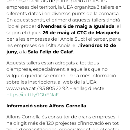
Per posar facilitats de participació a totes les
empreses del territori, la UEA organitza 3 tallers en
diferents dates i en diversos punts de la comarca.
En aquest sentit, el primer d’aquests tallers tindrà
lloc el proper
divendres 6 de maig a Igualada
; el
segon el dijous
26 de maig al CTC de Masquefa
per a les empreses de l’Anoia Sud; i el tercer, per a
les empreses de l’Alta Anoia, el d
ivendres 10 de
juny
, a la
Sala Felip de Calaf
.
Aquests tallers estan adreçats a tot tipus
d’empresa, especialment, a aquelles que no
vulguin quedar-se enrere. Per a més informació
sobre les inscripcions, al web de la UEA:
www.uea.cat / 93 805 22 92. – enllaç directe:
https://cutt.ly/JGhENaF
Informació sobre Alfons Cornella
Alfons Cornella és consultor de grans empreses, i
ha dirigit més de 120 projectes d’innovació en tot
tipus d’organitzacions, especialment, en el sector