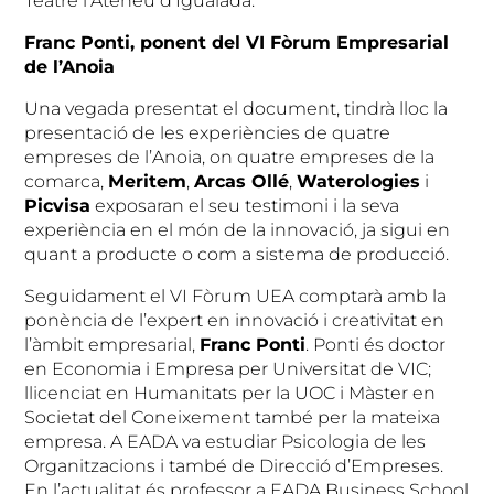
Teatre l’Ateneu d’Igualada.
Franc Ponti, ponent del VI Fòrum Empresarial
de l’Anoia
Una vegada presentat el document, tindrà lloc la
presentació de les experiències de quatre
empreses de l’Anoia, on quatre empreses de la
comarca,
Meritem
,
Arcas Ollé
,
Waterologies
i
Picvisa
exposaran el seu testimoni i la seva
experiència en el món de la innovació, ja sigui en
quant a producte o com a sistema de producció.
Seguidament el VI Fòrum UEA comptarà amb la
ponència de l’expert en innovació i creativitat en
l’àmbit empresarial,
Franc Ponti
. Ponti és doctor
en Economia i Empresa per Universitat de VIC;
llicenciat en Humanitats per la UOC i Màster en
Societat del Coneixement també per la mateixa
empresa. A EADA va estudiar Psicologia de les
Organitzacions i també de Direcció d’Empreses.
En l’actualitat és professor a EADA Business School