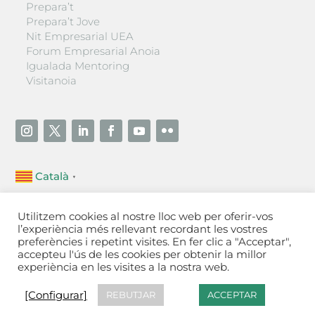
Prepara’t
Prepara’t Jove
Nit Empresarial UEA
Forum Empresarial Anoia
Igualada Mentoring
Visitanoia
Català
▼
Unió Empresarial de l’Anoia (UEA)
Utilitzem cookies al nostre lloc web per oferir-vos
Ctra. de Manresa, 131, 08700 – Igualada
(Barcelona)
l’experiència més rellevant recordant les vostres
Tel 93 805 22 92
preferències i repetint visites. En fer clic a "Acceptar",
accepteu l'ús de les cookies per obtenir la millor
experiència en les visites a la nostra web.
Contactar
·
Avís legal
·
Política de privacitat
·
Política
de cookies
[Configurar]
[Configurar]
REBUTJAR
ACCEPTAR
Fet a Igualada per Aladetres