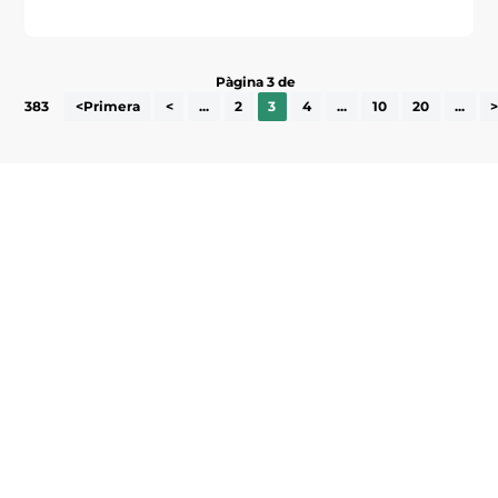
Pàgina 3 de
383
<Primera
<
...
2
3
4
...
10
20
...
Subscriu-te a la UEA Magazine, publicació
electrònica periòdica amb informació sobre
l’actualitat empresarial de la comarca.
He llegit i accepto la poítica de privacitat
ENVIAR