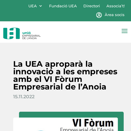
UEA
Fundació UEA
Directori
Associa’t!
Àrea socis
La UEA aproparà la
innovació a les empreses
amb el VI Fòrum
Empresarial de l’Anoia
15.11.2022