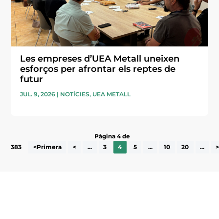
Les empreses d’UEA Metall uneixen
esforços per afrontar els reptes de
futur
JUL. 9, 2026
|
NOTÍCIES
,
UEA METALL
Pàgina 4 de
383
<Primera
<
...
3
4
5
...
10
20
...
Subscriu-te a la UEA Magazine, publicació
electrònica periòdica amb informació sobre