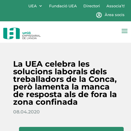
UEA
Fundació UEA
Directori
Associa’t!
Àrea socis
La UEA celebra les
solucions laborals dels
treballadors de la Conca,
però lamenta la manca
de resposta als de fora la
zona confinada
08.04.2020