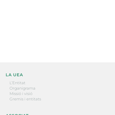
l’actualitat empresarial de la comarca.
He llegit i accepto la poítica de privacitat
ENVIAR
LA UEA
L’Entitat
Organigrama
Missió i visió
Gremis i entitats