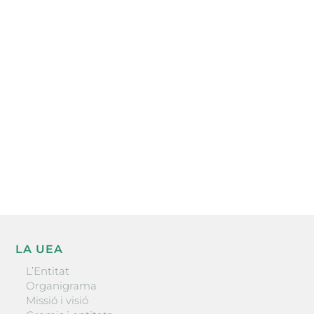
Subscriu-te a la UEA Magazine, publicació
electrònica periòdica amb informació sobre
l’actualitat empresarial de la comarca.
He llegit i accepto la poítica de privacitat
ENVIAR
LA UEA
L’Entitat
Organigrama
Missió i visió