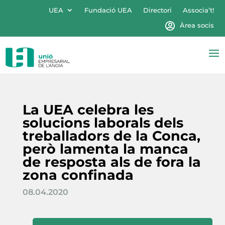
UEA
Fundació UEA
Directori
Associa’t!
Àrea socis
La UEA celebra les
solucions laborals dels
treballadors de la Conca,
però lamenta la manca
de resposta als de fora la
zona confinada
08.04.2020