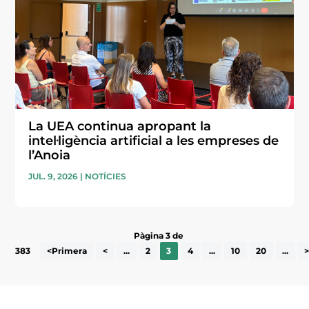
La UEA continua apropant la
intel·ligència artificial a les empreses de
l’Anoia
JUL. 9, 2026
|
NOTÍCIES
Pàgina 3 de
383
<Primera
<
...
2
3
4
...
10
20
...