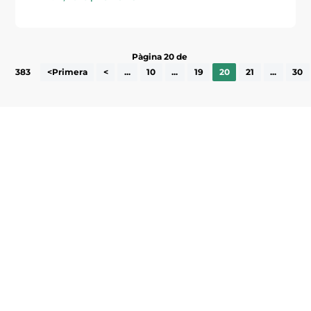
Pàgina 20 de
383
<Primera
<
...
10
...
19
20
21
...
30
Subscriu-te a la UEA Magazine, publicació
electrònica periòdica amb informació sobre
l’actualitat empresarial de la comarca.
He llegit i accepto la poítica de privacitat
ENVIAR