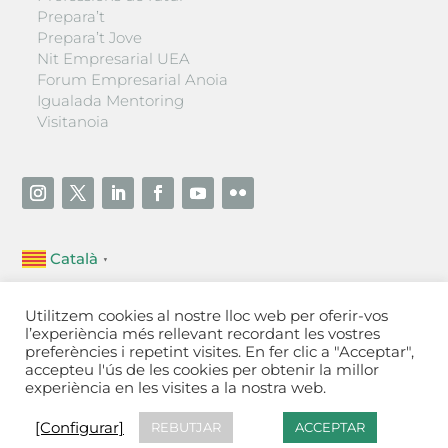
Prepara’t
Prepara’t Jove
Nit Empresarial UEA
Forum Empresarial Anoia
Igualada Mentoring
Visitanoia
Català
▼
Unió Empresarial de l’Anoia (UEA)
Utilitzem cookies al nostre lloc web per oferir-vos
Ctra. de Manresa, 131, 08700 – Igualada
(Barcelona)
l’experiència més rellevant recordant les vostres
Tel 93 805 22 92
preferències i repetint visites. En fer clic a "Acceptar",
accepteu l'ús de les cookies per obtenir la millor
experiència en les visites a la nostra web.
Contactar
·
Avís legal
·
Política de privacitat
·
Política
de cookies
[Configurar]
[Configurar]
REBUTJAR
ACCEPTAR
Fet a Igualada per Aladetres