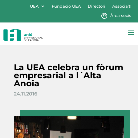
UEA
Fundació UEA
Directori
Associa’t!
Àrea socis
La UEA celebra un fòrum
empresarial a l´Alta
Anoia
24.11.2016