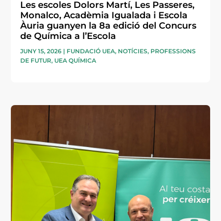
Les escoles Dolors Martí, Les Passeres,
Monalco, Acadèmia Igualada i Escola
Àuria guanyen la 8a edició del Concurs
de Química a l’Escola
JUNY 15, 2026
|
FUNDACIÓ UEA
,
NOTÍCIES
,
PROFESSIONS
DE FUTUR
,
UEA QUÍMICA