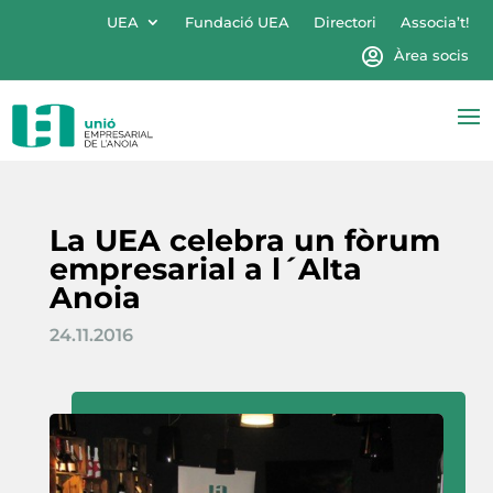
UEA
Fundació UEA
Directori
Associa’t!
Àrea socis
La UEA celebra un fòrum
empresarial a l´Alta
Anoia
24.11.2016