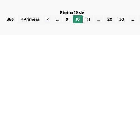
Pàgina 10 de
383
<Primera
<
...
9
10
11
...
20
30
...
Subscriu-te a la UEA Magazine, publicació
electrònica periòdica amb informació sobre
l’actualitat empresarial de la comarca.
He llegit i accepto la poítica de privacitat
ENVIAR