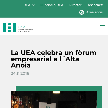
UEA
Fundació UEA
Directori
Associa’t!
Àrea socis
La UEA celebra un fòrum
empresarial a l´Alta
Anoia
24.11.2016