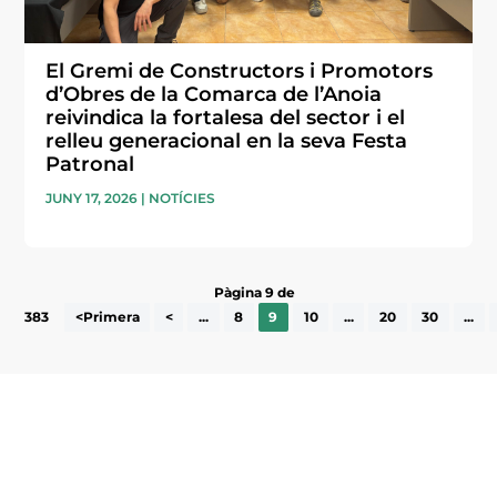
El Gremi de Constructors i Promotors
d’Obres de la Comarca de l’Anoia
reivindica la fortalesa del sector i el
relleu generacional en la seva Festa
Patronal
JUNY 17, 2026
|
NOTÍCIES
Pàgina 9 de
383
<Primera
<
...
8
9
10
...
20
30
...
Subscriu-te a la UEA Magazine, publicació
electrònica periòdica amb informació sobre
l’actualitat empresarial de la comarca.