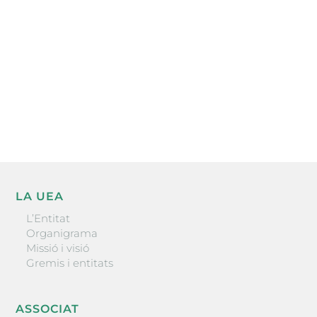
He llegit i accepto la poítica de privacitat
ENVIAR
LA UEA
L’Entitat
Organigrama
Missió i visió
Gremis i entitats
ASSOCIAT