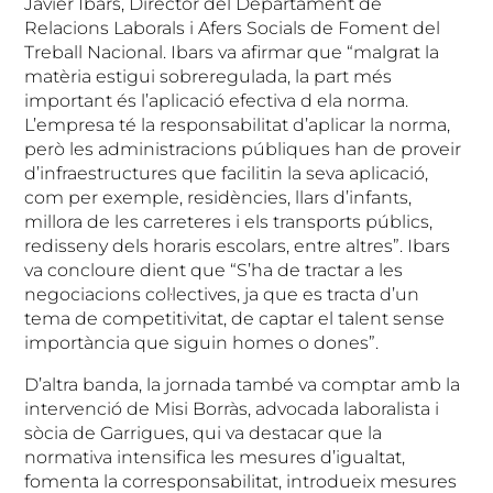
Javier Ibars, Director del Departament de
Relacions Laborals i Afers Socials de Foment del
Treball Nacional. Ibars va afirmar que “malgrat la
matèria estigui sobreregulada, la part més
important és l’aplicació efectiva d ela norma.
L’empresa té la responsabilitat d’aplicar la norma,
però les administracions públiques han de proveir
d’infraestructures que facilitin la seva aplicació,
com per exemple, residències, llars d’infants,
millora de les carreteres i els transports públics,
redisseny dels horaris escolars, entre altres”. Ibars
va concloure dient que “S’ha de tractar a les
negociacions col·lectives, ja que es tracta d’un
tema de competitivitat, de captar el talent sense
importància que siguin homes o dones”.
D’altra banda, la jornada també va comptar amb la
intervenció de Misi Borràs, advocada laboralista i
sòcia de Garrigues, qui va destacar que la
normativa intensifica les mesures d’igualtat,
fomenta la corresponsabilitat, introdueix mesures