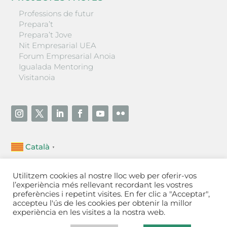
Professions de futur
Prepara’t
Prepara’t Jove
Nit Empresarial UEA
Forum Empresarial Anoia
Igualada Mentoring
Visitanoia
Català
▼
Unió Empresarial de l’Anoia (UEA)
Utilitzem cookies al nostre lloc web per oferir-vos
Ctra. de Manresa, 131, 08700 – Igualada
(Barcelona)
l’experiència més rellevant recordant les vostres
Tel 93 805 22 92
preferències i repetint visites. En fer clic a "Acceptar",
accepteu l'ús de les cookies per obtenir la millor
experiència en les visites a la nostra web.
Contactar
·
Avís legal
·
Política de privacitat
·
Política