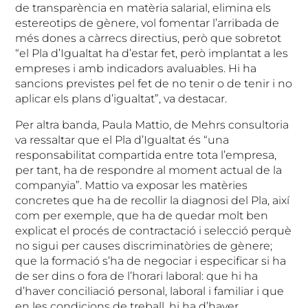
de transparència en matèria salarial, elimina els
estereotips de gènere, vol fomentar l’arribada de
més dones a càrrecs directius, però que sobretot
“el Pla d’Igualtat ha d’estar fet, però implantat a les
empreses i amb indicadors avaluables. Hi ha
sancions previstes pel fet de no tenir o de tenir i no
aplicar els plans d’igualtat”, va destacar.
Per altra banda, Paula Mattio, de Mehrs consultoria
va ressaltar que el Pla d’Igualtat és “una
responsabilitat compartida entre tota l’empresa,
per tant, ha de respondre al moment actual de la
companyia”. Mattio va exposar les matèries
concretes que ha de recollir la diagnosi del Pla, així
com per exemple, que ha de quedar molt ben
explicat el procés de contractació i selecció perquè
no sigui per causes discriminatòries de gènere;
que la formació s’ha de negociar i especificar si ha
de ser dins o fora de l’horari laboral: que hi ha
d’haver conciliació personal, laboral i familiar i que
en les condicions de treball, hi ha d’haver