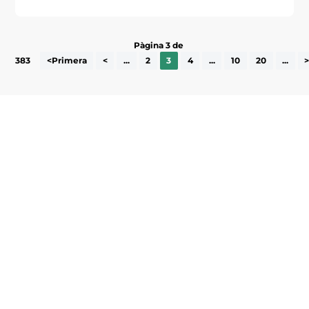
Pàgina 3 de
383
<Primera
<
...
2
3
4
...
10
20
...
Subscriu-te a la UEA Magazine, publicació
electrònica periòdica amb informació sobre
l’actualitat empresarial de la comarca.
He llegit i accepto la poítica de privacitat
ENVIAR