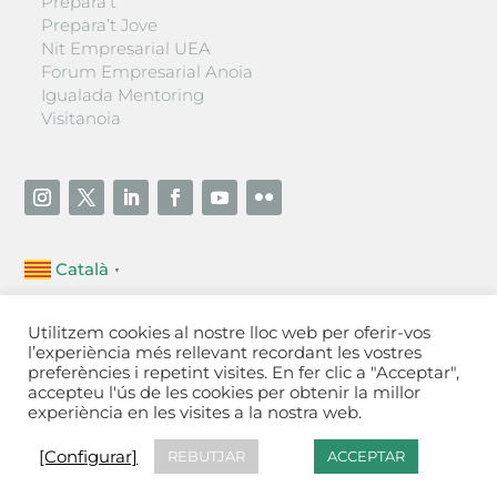
Prepara’t
Prepara’t Jove
Nit Empresarial UEA
Forum Empresarial Anoia
Igualada Mentoring
Visitanoia
Català
▼
Unió Empresarial de l’Anoia (UEA)
Utilitzem cookies al nostre lloc web per oferir-vos
Ctra. de Manresa, 131, 08700 – Igualada
(Barcelona)
l’experiència més rellevant recordant les vostres
Tel 93 805 22 92
preferències i repetint visites. En fer clic a "Acceptar",
accepteu l'ús de les cookies per obtenir la millor
experiència en les visites a la nostra web.
Contactar
·
Avís legal
·
Política de privacitat
·
Política
de cookies
[Configurar]
[Configurar]
REBUTJAR
ACCEPTAR
Fet a Igualada per Aladetres