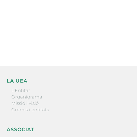
He llegit i accepto la poítica de privacitat
ENVIAR
LA UEA
L’Entitat
Organigrama
Missió i visió
Gremis i entitats
ASSOCIAT