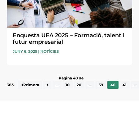
Enquesta UEA 2025 – Formació, talent i
futur empresarial
JUNY 6, 2025
|
NOTÍCIES
Pàgina 40 de
383
<Primera
<
...
10
20
...
39
40
41
...
Subscriu-te a la UEA Magazine, publicació
electrònica periòdica amb informació sobre
l’actualitat empresarial de la comarca.