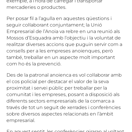
exemple, a l’hora de carregar i transportar
mercaderies o productes.
Per posar fil a l’agulla en aquestes qüestions i
seguir col·laborant conjuntament; la Unió
Empresarial de l’Anoia va rebre en una reunió als
Mossos d’Esquadra amb l’objectiu i la voluntat de
realitzar diverses accions que puguin servir com a
consells per a les empreses anoienques, però
també, treballar en un aspecte molt important
com ho és la prevenció.
Des de la patronal anoienca es vol col·laborar amb
el cos policial per destacar el valor de la seva
proximitat i servei públic per treballar per la
comunitat i les empreses, posant a disposició als
diferents sectors empresarials de la comarca a
través de tot un seguit de xerrades i conferències
sobre diversos aspectes relacionats en l’àmbit
empresarial.
En aquest sentit, les conferències giraran al voltant