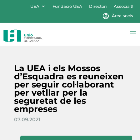
UEA
Fundació UEA
Directori
Associa’t!
Àrea socis
La UEA i els Mossos
d’Esquadra es reuneixen
per seguir col·laborant
per vetllar per la
seguretat de les
empreses
07.09.2021