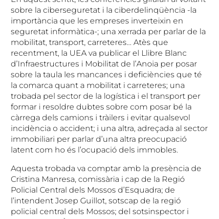
sobre la ciberseguretat i la ciberdelinqüència -la
importància que les empreses inverteixin en
seguretat informàtica-; una xerrada per parlar de la
mobilitat, transport, carreteres… Atès que
recentment, la UEA va publicar el Llibre Blanc
d’Infraestructures i Mobilitat de l’Anoia per posar
sobre la taula les mancances i deficiències que té
la comarca quant a mobilitat i carreteres; una
trobada pel sector de la logística i el transport per
formar i resoldre dubtes sobre com posar bé la
càrrega dels camions i tràilers i evitar qualsevol
incidència o accident; i una altra, adreçada al sector
immobiliari per parlar d’una altra preocupació
latent com ho és l’ocupació dels immobles.
Aquesta trobada va comptar amb la presència de
Cristina Manresa, comissària i cap de la Regió
Policial Central dels Mossos d’Esquadra; de
l’intendent Josep Guillot, sotscap de la regió
policial central dels Mossos; del sotsinspector i