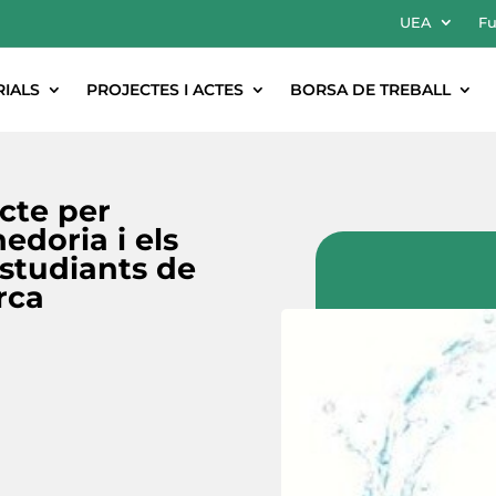
UEA
Fu
RIALS
PROJECTES I ACTES
BORSA DE TREBALL
ecte per
doria i els
estudiants de
rca