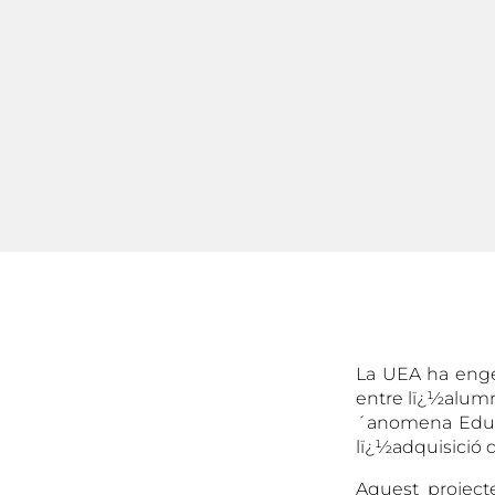
La UEA ha enge
entre lï¿½alumna
´anomena Educa
lï¿½adquisició d
Aquest projec