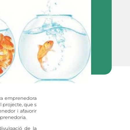
ura emprenedora
l projecte, que s
edor i afavorir
mprenedoria.
vulgació de la