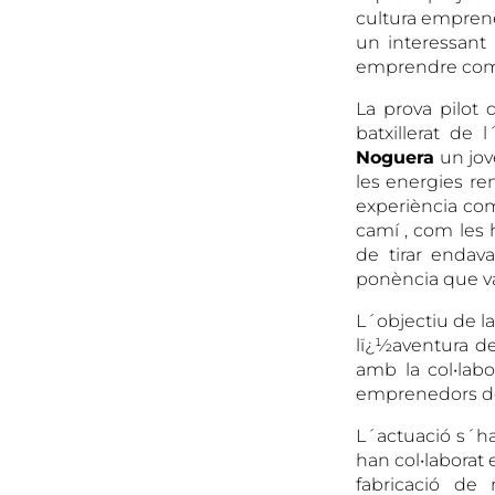
cultura emprene
un interessant
emprendre com a
La prova pilot 
batxillerat de
Noguera
un jo
les energies ren
experiència com
camí , com les h
de tirar endav
ponència que va
L´objectiu de la
lï¿½aventura de
amb la col•lab
emprenedors de
L´actuació s´h
han col•laborat 
fabricació de 