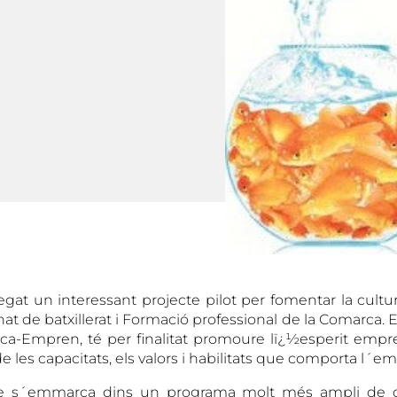
gat un interessant projecte pilot per fomentar la cult
t de batxillerat i Formació professional de la Comarca. E
-Empren, té per finalitat promoure lï¿½esperit empren
e les capacitats, els valors i habilitats que comporta l´e
te s´emmarca dins un programa molt més ampli de di