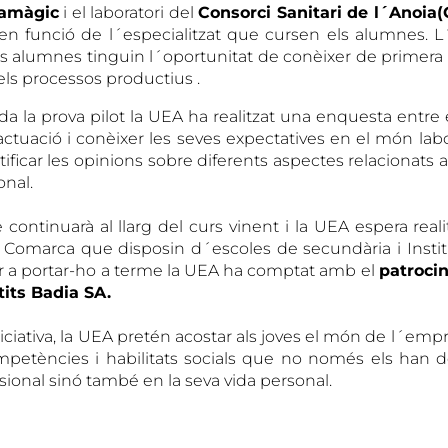
ramàgic
i el laboratori del
Consorci Sanitari de l´Anoia
 en funció de l´especialitzat que cursen els alumnes. L
ls alumnes tinguin l´oportunitat de conèixer de primera 
els processos productius .
ada la prova pilot la UEA ha realitzat una enquesta entre
´actuació i conèixer les seves expectatives en el món labor
ficar les opinions sobre diferents aspectes relacionats 
onal.
continuarà al llarg del curs vinent i la UEA espera realit
 Comarca que disposin d´escoles de secundària i Insti
er a portar-ho a terme la UEA ha comptat amb el
patroci
tits Badia SA.
iativa, la UEA pretén acostar als joves el món de l´empre
ompetències i habilitats socials que no només els han de
sional sinó també en la seva vida personal.