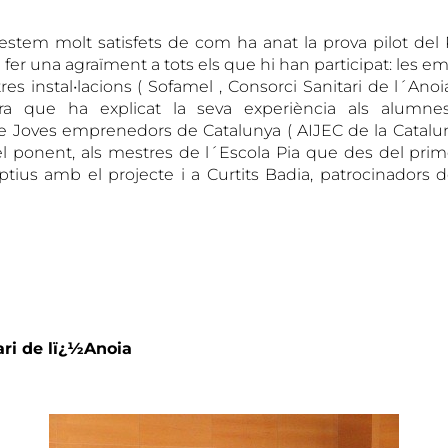
stem molt satisfets de com ha anat la prova pilot del
fer una agraïment a tots els que hi han participat: les 
res instal•lacions ( Sofamel , Consorci Sanitari de l´Anoia
a que ha explicat la seva experiència als alumnes,
 Joves emprenedors de Catalunya ( AIJEC de la Catalun
r el ponent, als mestres de l´Escola Pia que des del p
ptius amb el projecte i a Curtits Badia, patrocinadors d
ari de lï¿½Anoia