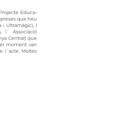
 Projecte Educa-
empreses que heu
 i Ultramàgic), l
 l´ Associació
ya Central) que
rimer moment van
e l´acte. Moltes