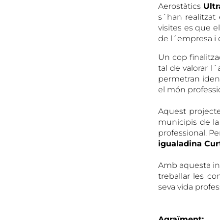
Aerostàtics
Ult
s´han realitzat
visites es que e
de l´empresa i 
Un cop finalitz
tal de valorar l
permetran identi
el món professi
Aquest projecte 
municipis de la
professional. P
igualadina Cur
Amb aquesta inic
treballar les c
seva vida profes
Agraïment: