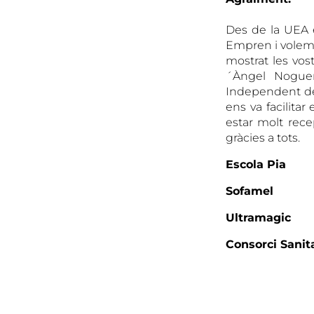
Des de la UEA e
Empren i volem 
mostrat les vost
´Àngel Noguer
Independent de
ens va facilita
estar molt rece
gràcies a tots.
Escola Pia
Sofamel
Ultramagic
Consorci Sanit