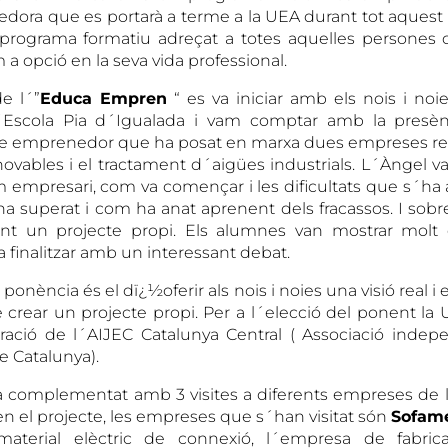
dora que es portarà a terme a la UEA durant tot aquest 
 programa formatiu adreçat a totes aquelles persones 
 opció en la seva vida professional.
de l´”
Educa Empren
“ es va iniciar amb els nois i no
 l´Escola Pia d´Igualada i vam comptar amb la presèn
ve emprenedor que ha posat en marxa dues empreses r
ovables i el tractament d´aigües industrials. L´Àngel va
 empresari, com va començar i les dificultats que s´ha 
a superat i com ha anat aprenent dels fracassos. I sobret
ant un projecte propi. Els alumnes van mostrar molt 
 finalitzar amb un interessant debat.
 ponència és el dï¿½oferir als nois i noies una visió real 
 crear un projecte propi. Per a l´elecció del ponent l
oració de l´AIJEC Catalunya Central ( Associació indep
 Catalunya).
a complementat amb 3 visites a diferents empreses de 
en el projecte, les empreses que s´han visitat són
Sofam
material elèctric de connexió, l´empresa de fabri