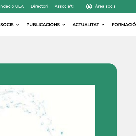
ndació UEA
Directori
Associa’t!
Àrea socis
SOCIS
PUBLICACIONS
ACTUALITAT
FORMACIÓ