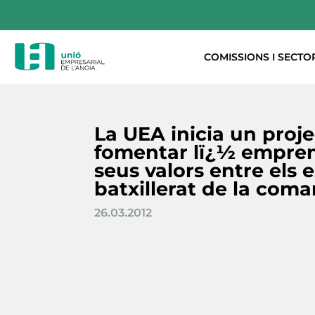
COMISSIONS I SECTO
La UEA inicia un proj
fomentar lï¿½ emprene
seus valors entre els 
batxillerat de la coma
26.03.2012