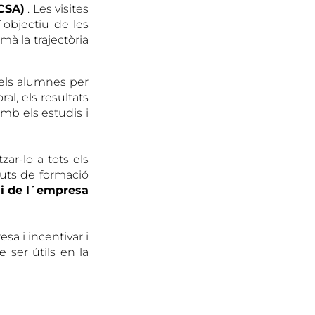
(CSA)
. Les visites
´objectiu de les
mà la trajectòria
 els alumnes per
al, els resultats
amb els estudis i
zar-lo a tots els
tuts de formació
ni de l´empresa
sa i incentivar i
 ser útils en la