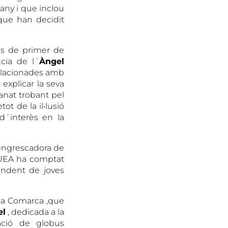
any i que inclou
que han decidit
ies de primer de
cia de l´
Àngel
elacionades amb
 explicar la seva
anat trobant pel
ot de la il•lusió
d´interès en la
i engrescadora de
a UEA ha comptat
endent de joves
la Comarca ,que
el
, dedicada a la
cació de globus