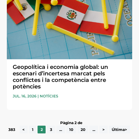
Geopolítica i economia global: un
escenari d’incertesa marcat pels
conflictes i la competència entre
potències
JUL. 16, 2026
|
NOTÍCIES
Pàgina 2 de
383
<
1
2
3
...
10
20
...
>
Última>