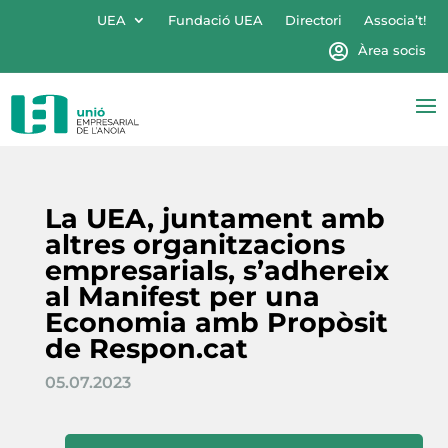
UEA
Fundació UEA
Directori
Associa’t!
Àrea socis
La UEA, juntament amb
altres organitzacions
empresarials, s’adhereix
al Manifest per una
Economia amb Propòsit
de Respon.cat
05.07.2023