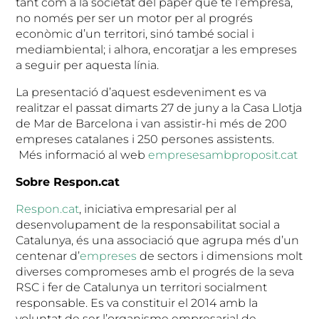
tant com a la societat del paper que té l’empresa,
no només per ser un motor per al progrés
econòmic d’un territori, sinó també social i
mediambiental; i alhora, encoratjar a les empreses
a seguir per aquesta línia.
La presentació d’aquest esdeveniment es va
realitzar el passat dimarts 27 de juny a la Casa Llotja
de Mar de Barcelona i van assistir-hi més de 200
empreses catalanes i 250 persones assistents.
Més informació al web
empresesambproposit.cat
Sobre Respon.cat
Respon.cat
, iniciativa empresarial per al
desenvolupament de la responsabilitat social a
Catalunya, és una associació que agrupa més d’un
centenar d’
empreses
de sectors i dimensions molt
diverses compromeses amb el progrés de la seva
RSC i fer de Catalunya un territori socialment
responsable. Es va constituir el 2014 amb la
voluntat de ser l’organisme empresarial de