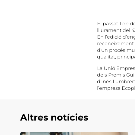
El passat 1 de de
lliurament del 4
En l’edició d’e
reconeixement d
d’un procés mult
qualitat, princi
La Unió Empresa
dels Premis Gui
d’Inés Lumbreras
l’empresa Ecopi
Altres notícies