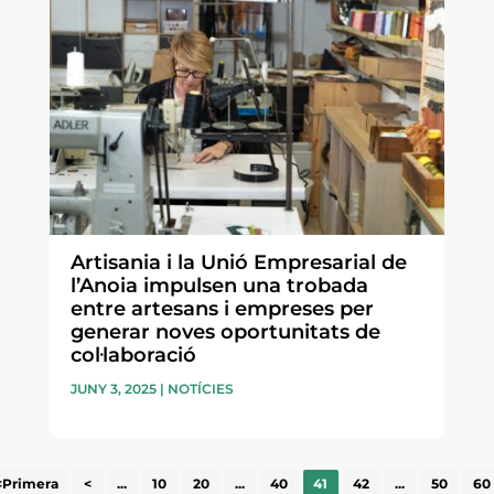
Artisania i la Unió Empresarial de
l’Anoia impulsen una trobada
entre artesans i empreses per
generar noves oportunitats de
col·laboració
JUNY 3, 2025
|
NOTÍCIES
<Primera
<
...
10
20
...
40
41
42
...
50
60