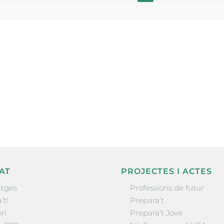
ne, publicació
nformació sobre
la comarca.
He llegit 
AT
PROJECTES I ACTES
tges
Professions de futur
’t!
Prepara’t
ri
Prepara’t Jove