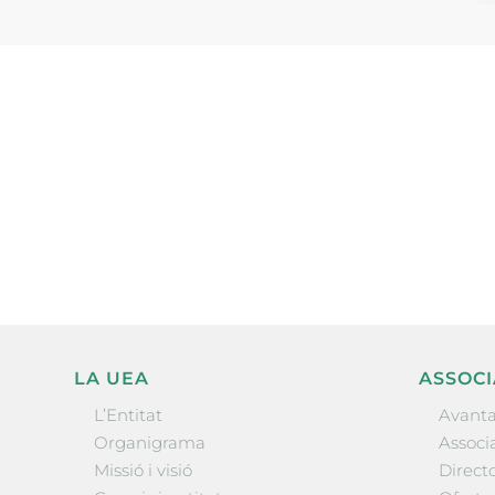
Subscriu-te a la UEA Magazi
electrònica periòdica amb i
l’actualitat empresarial de 
LA UEA
ASSOCI
L’Entitat
Avanta
Organigrama
Associa
Missió i visió
Directo