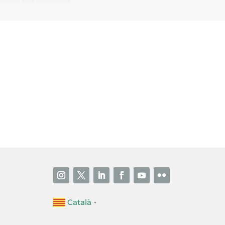
i accepto la poítica de privacitat
ENVIAR
Català
▼