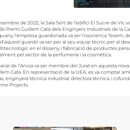
sembre de 2022, la Sala Sert de l’edifici El Sucre de Vic va 
3è Premi Guillem Catà dels Enginyers Industrials de la Ca
nguany, l’empresa guardonada va ser l’osonenca Tesem, de 
’aquest guardó va ser per al seu equip tècnic per al d
itecnològic en el disseny i fabricació de productes person
palment pel sector de la perfumeria i la cosmètica.
rial de l’Anoia va ser membre del Jurat en aquesta nova
llem Catà. En representació de la UEA, es va comptar amb
, enginyera tècnica industrial, directora tècnica i cofun
me Projects.