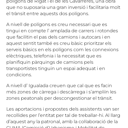
polígons de Rigat i el de les Gavarreres, una obra
que no suposaria una gran inversió i facilitaria molt
el trànsit entre aquests dos polígons.
A nivell de polígons es creu necessari que es
tingui en compte l’ amplada de carrers i rotondes
que facilitin el pas dels camions i autocars i en
aquest sentit també es creu bàsic prioritzar els
serveis bàsics en els polígons com les connexions
elèctriques, telefonia i la necessitat que es
planifiquin pàrquings de camions pels
transportistes tinguin un espai adequat i en
condicions.
A nivell d’ Igualada creuen que cal que es facin
més zones de càrrega i descàrrega i s’ampliïn les
zones peatonals per descongestionar el trànsit.
Les aportacions i propostes dels assistents van ser
recollides per l’entitat per tal de treballar-hi. Al llarg
d’aquest any la patronal, amb la col·laboració de la
CUMA (Comissió d’Urbanisme i Mobilitat de