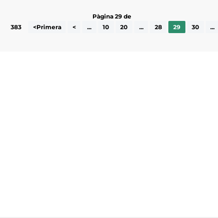
Pàgina 29 de
383
<Primera
<
...
10
20
...
28
29
30
...
Subscriu-te a la UEA Magazine, publicació
electrònica periòdica amb informació sobre
l’actualitat empresarial de la comarca.
He llegit i accepto la poítica de privacitat
ENVIAR