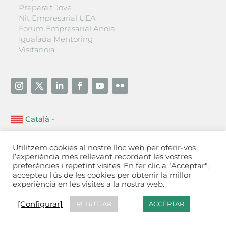
Prepara’t Jove
Nit Empresarial UEA
Forum Empresarial Anoia
Igualada Mentoring
Visitanoia
Català
▼
Unió Empresarial de l’Anoia (UEA)
Utilitzem cookies al nostre lloc web per oferir-vos
Ctra. de Manresa, 131, 08700 – Igualada
(Barcelona)
l’experiència més rellevant recordant les vostres
Tel 93 805 22 92
preferències i repetint visites. En fer clic a "Acceptar",
accepteu l'ús de les cookies per obtenir la millor
experiència en les visites a la nostra web.
Contactar
·
Avís legal
·
Política de privacitat
·
Política
de cookies
[Configurar]
[Configurar]
REBUTJAR
ACCEPTAR
Fet a Igualada per Aladetres