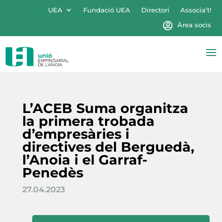
UEA
Fundació UEA
Directori
Associa’t!
Àrea socis
L’ACEB Suma organitza
la primera trobada
d’empresàries i
directives del Berguedà,
l’Anoia i el Garraf-
Penedès
27.04.2023