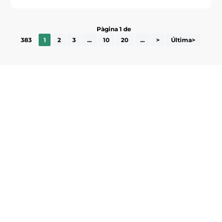
Pàgina 1 de
383
1
2
3
...
10
20
...
>
Última>
Subscriu-te a la UEA Magazine, publicació
electrònica periòdica amb informació sobre
l’actualitat empresarial de la comarca.
He llegit i accepto la poítica de privacitat
ENVIAR