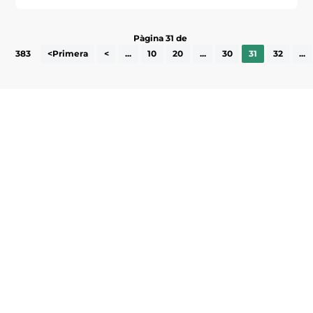
Pàgina 31 de
383
<Primera
<
...
10
20
...
30
31
32
...
Subscriu-te a la UEA Magazine, publicació
electrònica periòdica amb informació sobre
l’actualitat empresarial de la comarca.
He llegit i accepto la poítica de privacitat
ENVIAR