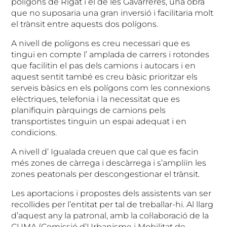
polígons de Rigat i el de les Gavarreres, una obra
que no suposaria una gran inversió i facilitaria molt
el trànsit entre aquests dos polígons.
A nivell de polígons es creu necessari que es
tingui en compte l’ amplada de carrers i rotondes
que facilitin el pas dels camions i autocars i en
aquest sentit també es creu bàsic prioritzar els
serveis bàsics en els polígons com les connexions
elèctriques, telefonia i la necessitat que es
planifiquin pàrquings de camions pels
transportistes tinguin un espai adequat i en
condicions.
A nivell d’ Igualada creuen que cal que es facin
més zones de càrrega i descàrrega i s’ampliïn les
zones peatonals per descongestionar el trànsit.
Les aportacions i propostes dels assistents van ser
recollides per l’entitat per tal de treballar-hi. Al llarg
d’aquest any la patronal, amb la col·laboració de la
CUMA (Comissió d’Urbanisme i Mobilitat de