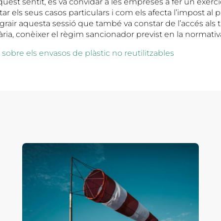
est sentit, es va convidar a les empreses a fer un exercic
ar els seus casos particulars i com els afecta l’impost al pl
rair aquesta sessió que també va constar de l’accés als
ària, conèixer el règim sancionador previst en la normativ
sobre els envasos de plàstic no reutilitzables