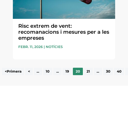
Risc extrem de vent:
recomanacions i mesures per a les
empreses
FEBR. 11, 2026
|
NOTÍCIES
<Primera
<
...
10
...
19
20
21
...
30
40
ne, publicació
nformació sobre
la comarca.
He llegit 