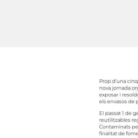
Prop d’una cinq
nova jornada or
exposar i resold
els envasos de pl
El passat 1 de g
reutilitzables re
Contaminats per
finalitat de fom