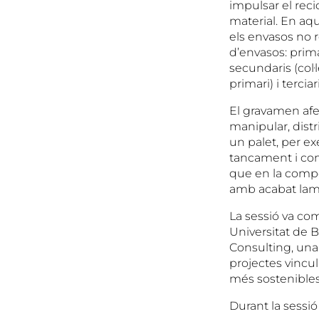
impulsar el reci
material. En aqu
els envasos no re
d’envasos: prim
secundaris (col
primari) i tercia
El gravamen afec
manipular, distr
un palet, per e
tancament i com
que en la compo
amb acabat lami
La sessió va co
Universitat de 
Consulting, una
projectes vincul
més sostenibles 
Durant la sessi