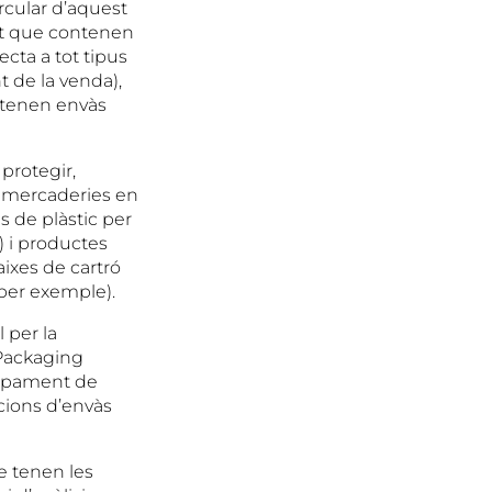
ircular d’aquest
lat que contenen
ecta a tot tipus
 de la venda),
 tenen envàs
protegir,
ir mercaderies en
s de plàstic per
) i productes
ixes de cartró
 per exemple).
 per la
 Packaging
lupament de
ucions d’envàs
e tenen les