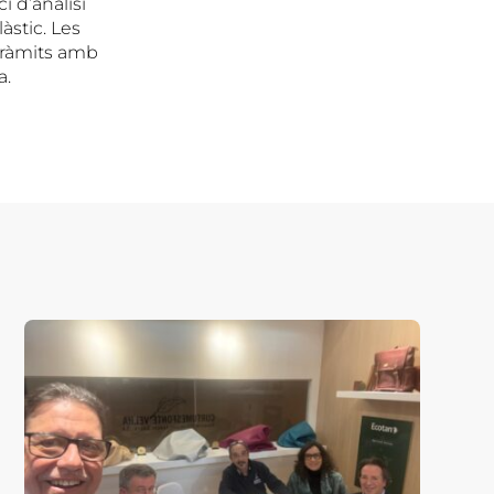
i d’anàlisi
àstic. Les
 tràmits amb
a.