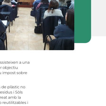
ssisteixen a una
r objectiu
ou impost sobre
 de plàstic no
Residus i Sòls
reat amb la
reutilitzables i