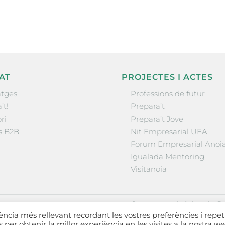
AT
PROJECTES I ACTES
tges
Professions de futur
’t!
Prepara’t
ri
Prepara’t Jove
s B2B
Nit Empresarial UEA
Forum Empresarial Anoi
Igualada Mentoring
Visitanoia
·
·
Contactar
Avís legal
Po
iència més rellevant recordant les vostres preferències i repet
es per obtenir la millor experiència en les visites a la nostra we