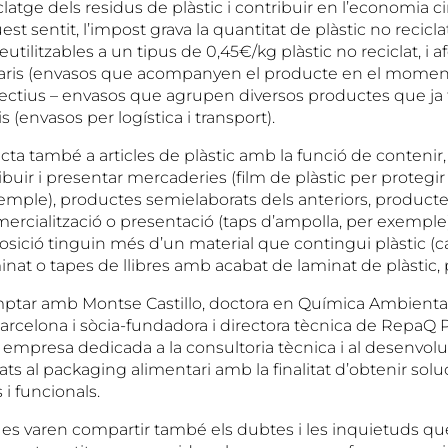
clatge dels residus de plàstic i contribuir en l’economia c
est sentit, l’impost grava la quantitat de plàstic no recic
utilitzables a un tipus de 0,45€/kg plàstic no reciclat, i af
aris (envasos que acompanyen el producte en el moment
·lectius – envasos que agrupen diversos productes que ja
ris (envasos per logística i transport).
ta també a articles de plàstic amb la funció de contenir, 
ibuir i presentar mercaderies (film de plàstic per proteg
xemple), productes semielaborats dels anteriors, producte
ercialització o presentació (taps d’ampolla, per exemple
sició tinguin més d’un material que contingui plàstic (ca
nat o tapes de llibres amb acabat de laminat de plàstic,
mptar amb Montse Castillo, doctora en Química Ambiental
Barcelona i sòcia-fundadora i directora tècnica de RepaQ
 empresa dedicada a la consultoria tècnica i al desenvo
ats al packaging alimentari amb la finalitat d’obtenir sol
i funcionals.
ó es varen compartir també els dubtes i les inquietuds qu