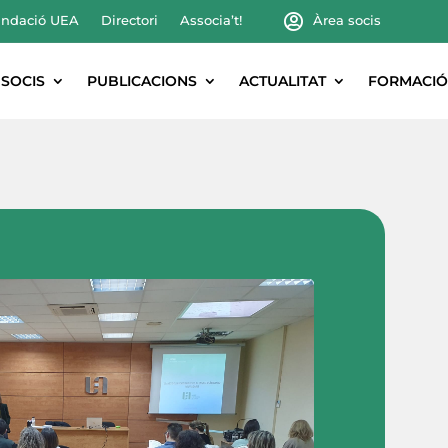
ndació UEA
Directori
Associa’t!
Àrea socis
SOCIS
PUBLICACIONS
ACTUALITAT
FORMACIÓ