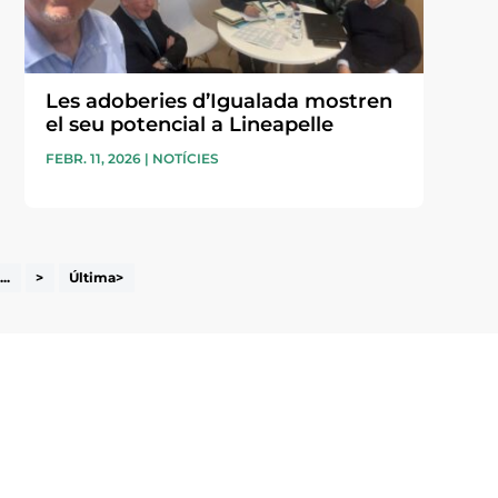
Les adoberies d’Igualada mostren
el seu potencial a Lineapelle
FEBR. 11, 2026
|
NOTÍCIES
...
>
Última>
i accepto la poítica de privacitat