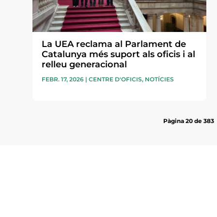
La UEA reclama al Parlament de
Catalunya més suport als oficis i al
relleu generacional
FEBR. 17, 2026
|
CENTRE D'OFICIS
,
NOTÍCIES
Pàgina 20 de 383
Subscriu-te a la UEA Magazi
electrònica periòdica amb i
l’actualitat empresarial de 