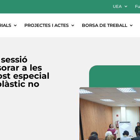
UEA
Fu
RIALS
PROJECTES I ACTES
BORSA DE TREBALL
sessió
orar a les
st especial
làstic no