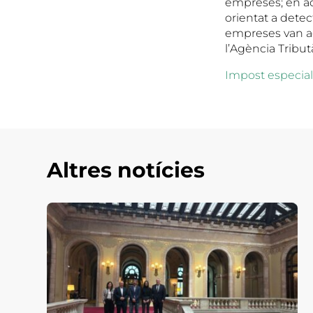
empreses; en aqu
orientat a detect
empreses van ag
l’Agència Tribut
Impost especial 
Altres notícies