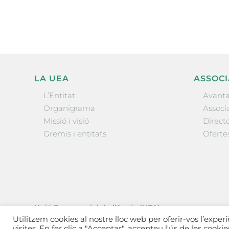
LA UEA
ASSOCI
L’Entitat
Avanta
Organigrama
Associa
Missió i visió
Directo
Gremis i entitats
Oferte
Unió Empresarial de l’Anoia (UEA)
Ctra. de Manresa, 131, 08700 – Igualada
(Barcelona)
Utilitzem cookies al nostre lloc web per oferir-vos l’exper
Tel 93 805 22 92
visites. En fer clic a "Acceptar", accepteu l'ús de les cooki