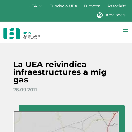
UEA
Fundació UEA
Directori
Associa’t!
Àrea socis
La UEA reivindica
infraestructures a mig
gas
26.09.2011