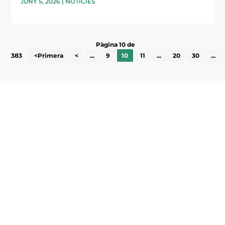
JUNY 5, 2026
|
NOTÍCIES
Pàgina 10 de
383
<Primera
<
...
9
10
11
...
20
30
...
Subscriu-te a la UEA Magazine, publicació
electrònica periòdica amb informació sobre
l’actualitat empresarial de la comarca.
He llegit i accepto la poítica de privacitat
ENVIAR