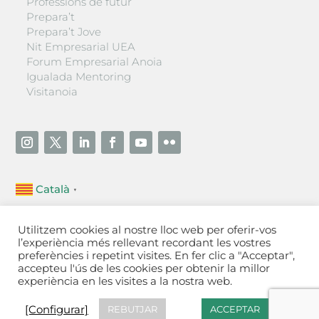
Professions de futur
Prepara’t
Prepara’t Jove
Nit Empresarial UEA
Forum Empresarial Anoia
Igualada Mentoring
Visitanoia
Català
▼
Unió Empresarial de l’Anoia (UEA)
Utilitzem cookies al nostre lloc web per oferir-vos
Ctra. de Manresa, 131, 08700 – Igualada
(Barcelona)
l’experiència més rellevant recordant les vostres
Tel 93 805 22 92
preferències i repetint visites. En fer clic a "Acceptar",
accepteu l'ús de les cookies per obtenir la millor
experiència en les visites a la nostra web.
Contactar
·
Avís legal
·
Política de privacitat
·
Política
de cookies
[Configurar]
[Configurar]
REBUTJAR
ACCEPTAR