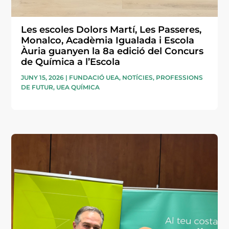
Les escoles Dolors Martí, Les Passeres,
Monalco, Acadèmia Igualada i Escola
Àuria guanyen la 8a edició del Concurs
de Química a l’Escola
JUNY 15, 2026
|
FUNDACIÓ UEA
,
NOTÍCIES
,
PROFESSIONS
DE FUTUR
,
UEA QUÍMICA