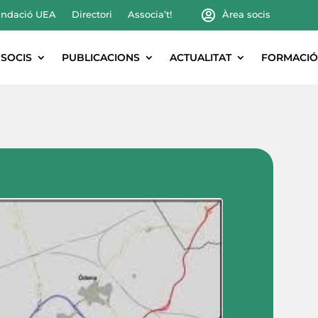
ndació UEA
Directori
Associa’t!
Àrea socis
SOCIS
PUBLICACIONS
ACTUALITAT
FORMACIÓ