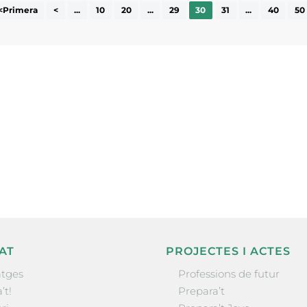
<Primera
<
...
10
20
...
29
30
31
...
40
50
ne, publicació
nformació sobre
la comarca.
He llegit 
AT
PROJECTES I ACTES
tges
Professions de futur
’t!
Prepara’t