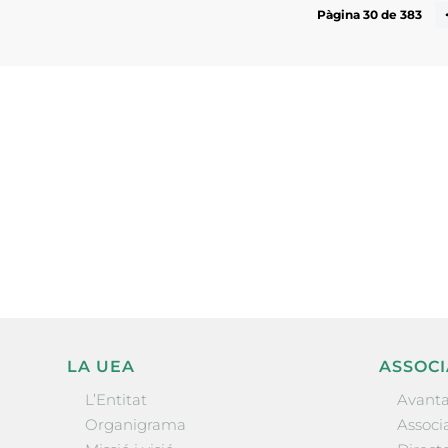
Pàgina 30 de 383
Subscriu-te a la UEA Magazi
electrònica periòdica amb i
l’actualitat empresarial de 
LA UEA
ASSOCI
L’Entitat
Avanta
Organigrama
Associa