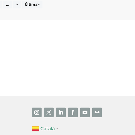
...
>
Última>
i accepto la poítica de privacitat
ENVIAR
Català
▼