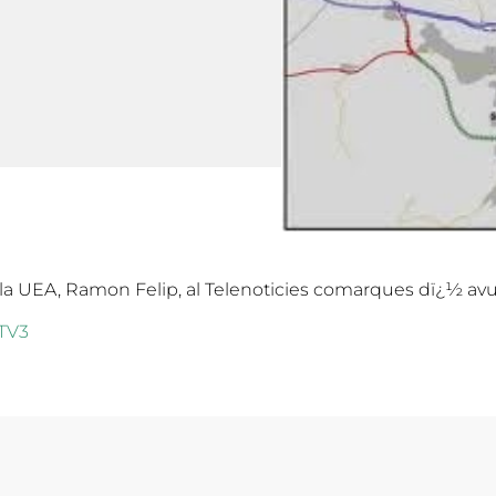
 la UEA, Ramon Felip, al Telenoticies comarques dï¿½ avu
TV3