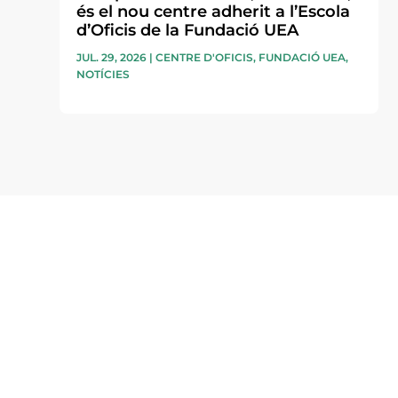
és el nou centre adherit a l’Escola
d’Oficis de la Fundació UEA
JUL. 29, 2026
|
CENTRE D'OFICIS
,
FUNDACIÓ UEA
,
NOTÍCIES
Subscriu-te a la UEA Magazi
electrònica periòdica amb i
l’actualitat empresarial de 