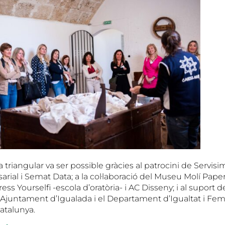
triangular va ser possible gràcies al patrocini de Servisi
rial i Semat Data; a la col·laboració del Museu Molí Pape
ess Yourselfi -escola d’oratòria- i AC Disseny; i al suport 
l’Ajuntament d’Igualada i el Departament d’Igualtat i Fe
atalunya.