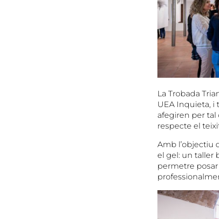
La Trobada Tria
UEA Inquieta, i 
afegiren per tal
respecte el teix
Amb l’objectiu d
el gel: un tall
permetre posar e
professionalmen