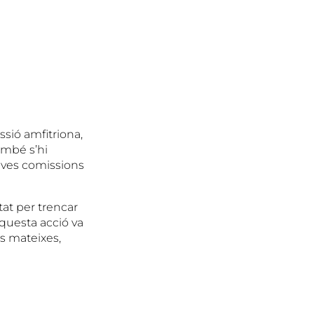
sió amfitriona,
ambé s’hi
tives comissions
tat per trencar
Aquesta acció va
es mateixes,