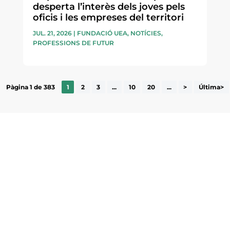
desperta l’interès dels joves pels
oficis i les empreses del territori
JUL. 21, 2026
|
FUNDACIÓ UEA
,
NOTÍCIES
,
PROFESSIONS DE FUTUR
Pàgina 1 de 383
1
2
3
...
10
20
...
>
Última>
ne, publicació
nformació sobre
la comarca.
He llegit 