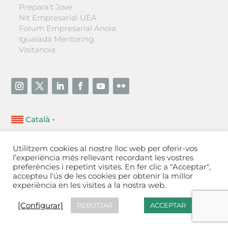
Prepara’t Jove
Nit Empresarial UEA
Forum Empresarial Anoia
Igualada Mentoring
Visitanoia
Català
▼
Unió Empresarial de l’Anoia (UEA)
Utilitzem cookies al nostre lloc web per oferir-vos
Ctra. de Manresa, 131, 08700 – Igualada
(Barcelona)
l’experiència més rellevant recordant les vostres
Tel 93 805 22 92
preferències i repetint visites. En fer clic a "Acceptar",
accepteu l'ús de les cookies per obtenir la millor
experiència en les visites a la nostra web.
Contactar
·
Avís legal
·
Política de privacitat
·
Política
de cookies
[Configurar]
[Configurar]
REBUTJAR
ACCEPTAR
Fet a Igualada per Aladetres