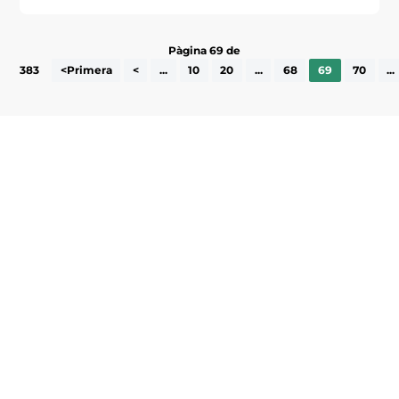
Pàgina 69 de
383
<Primera
<
...
10
20
...
68
69
70
...
Subscriu-te a la UEA Magazine, publicació
electrònica periòdica amb informació sobre
l’actualitat empresarial de la comarca.
He llegit i accepto la poítica de privacitat
ENVIAR