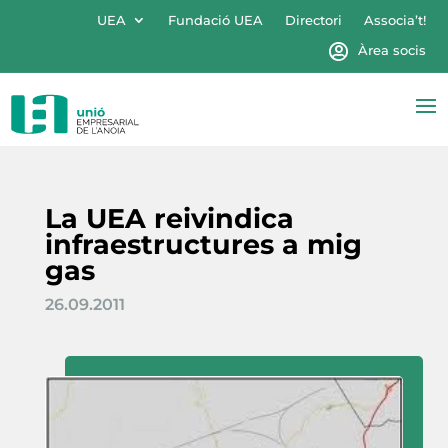
UEA
Fundació UEA
Directori
Associa’t!
Àrea socis
La UEA reivindica
infraestructures a mig
gas
26.09.2011