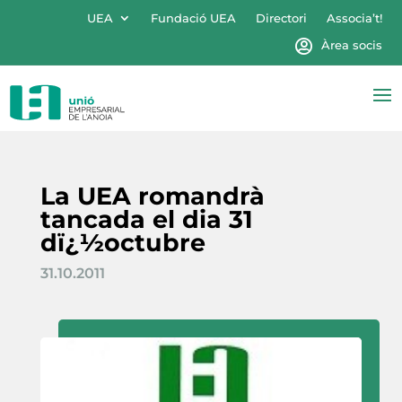
UEA
Fundació UEA
Directori
Associa’t!
Àrea socis
La UEA romandrà
tancada el dia 31
dï¿½octubre
31.10.2011