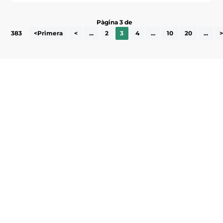
Pàgina 3 de
383
<Primera
<
...
2
3
4
...
10
20
...
Subscriu-te a la UEA Magazine, publicació
electrònica periòdica amb informació sobre
l’actualitat empresarial de la comarca.
He llegit i accepto la poítica de privacitat
ENVIAR