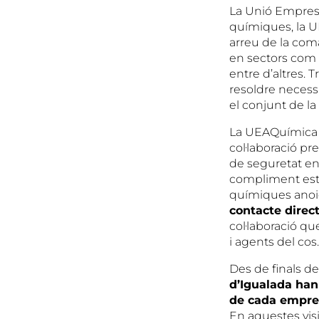
La Unió Empresa
químiques, la U
arreu de la com
en sectors com
entre d’altres. 
resoldre necessi
el conjunt de la
La UEAQuímica va
col·laboració p
de seguretat en
compliment estr
químiques anoie
contacte direc
col·laboració 
i agents del cos.
Des de finals de
d’Igualada han 
de cada empre
En aquestes visi