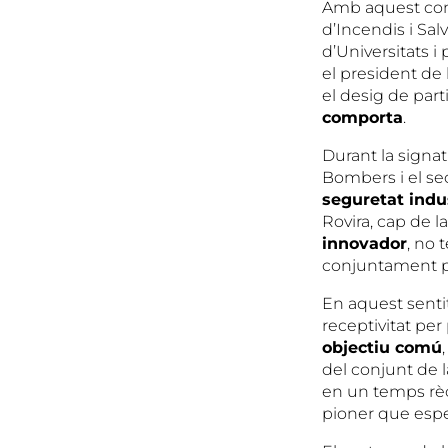
Amb aquest conv
d’Incendis i Sal
d’Universitats i
el president de 
el desig de part
comporta
.
Durant la signat
Bombers i el sec
seguretat indus
Rovira, cap de 
innovador
, no 
conjuntament pe
En aquest sentit
receptivitat per
objectiu com
ú
del conjunt de l
en un temps rèc
pioner que esper