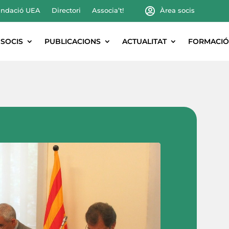
ndació UEA
Directori
Associa’t!
Àrea socis
SOCIS
PUBLICACIONS
ACTUALITAT
FORMACIÓ