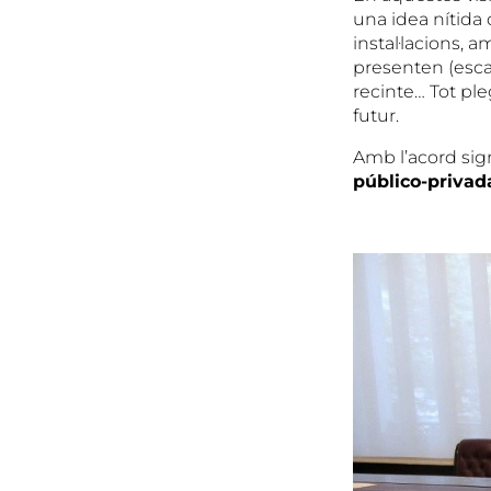
una idea nítid
instal·lacions, 
presenten (escal
recinte… Tot ple
futur.
Amb l’acord sign
p
úblico-privad