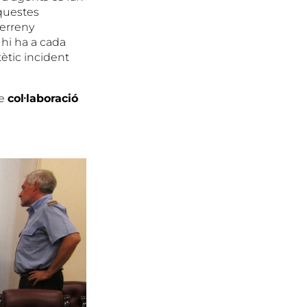
questes
terreny
 hi ha a cada
tètic incident
de
col
·laboraci
ó