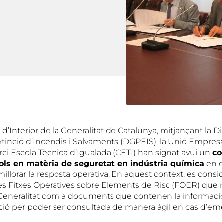
’Interior de la Generalitat de Catalunya, mitjançant la D
tinció d’Incendis i Salvaments (DGPEIS), la Unió Empresar
rci Escola Tècnica d’Igualada (CETI) han signat avui un
co
cols en mat
èria de seguretat en ind
ústria qu
ímica
en c
millorar la resposta operativa. En aquest context, es consi
les Fitxes Operatives sobre Elements de Risc (FOER) que r
Generalitat com a documents que contenen la informaci
lació per poder ser consultada de manera àgil en cas d’em