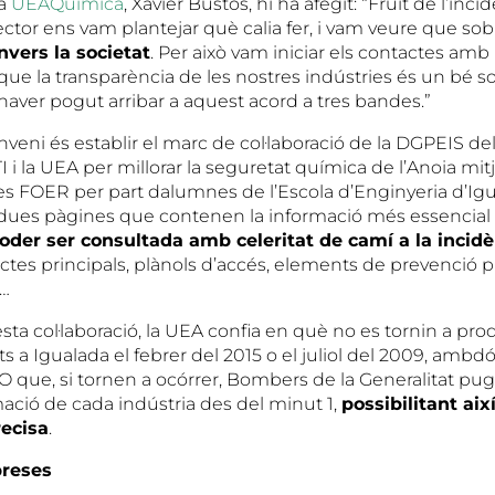
la
UEAQuímica
, Xavier Bustos, hi ha afegit: “Fruit de l’inci
ector ens vam plantejar què calia fer, i vam veure que sob
nvers la societat
. Per això vam iniciar els contactes am
e la transparència de les nostres indústries és un bé soc
’haver pogut arribar a aquest acord a tres bandes.”
onveni és establir el marc de col·laboració de la DGPEIS 
ETI i la UEA per millorar la seguretat química de l’Anoia mi
les FOER per part dalumnes de l’Escola d’Enginyeria d’Igu
ues pàgines que contenen la informació més essencial
oder ser consultada amb celeritat de cam
í a la incid
è
ctes principals, plànols d’accés, elements de prevenció p
a…
ta col·laboració, la UEA confia en què no es tornin a pro
ts a Igualada el febrer del 2015 o el juliol del 2009, ambd
 que, si tornen a ocórrer, Bombers de la Generalitat pug
mació de cada indústria des del minut 1,
possibilitant aix
recisa
.
preses