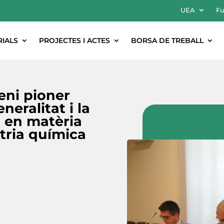
UEA
Fu
RIALS
PROJECTES I ACTES
BORSA DE TREBALL
eni pioner
eralitat i la
a en matèria
tria química