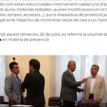
a de com estan estructurades internament cadascuna d’a
amb quins materials treballen, quines modificacions en el 
es, rampes, accessos…), quins dispositius de protecció ja
gat amb l’objectiu de minimitzar riscos de cara a un hipo
at aquest dimecres, 26 de juliol, es referma la voluntat 
a
en matèria de prevenció.