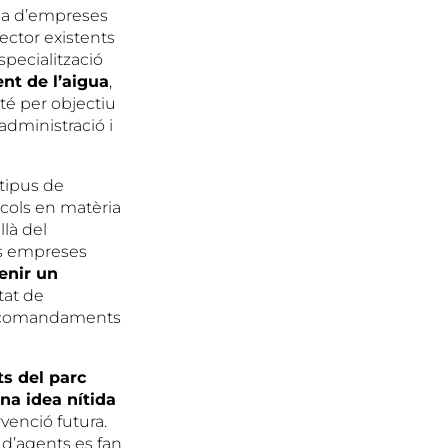
ica d’empreses
ector existents
pecialització
ent de l’aigua
,
té per objectiu
administració i
 tipus de
ocols en matèria
là del
es empreses
enir un
tat de
el comandaments
s del parc
una idea n
ítida
rvenció futura.
 d’agents es fan