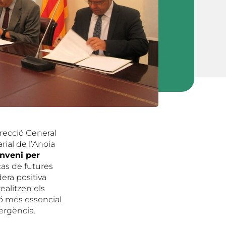
irecció General
ial de l’Anoia
nveni per
as de futures
dera positiva
ealitzen els
ó més essencial
ergència.