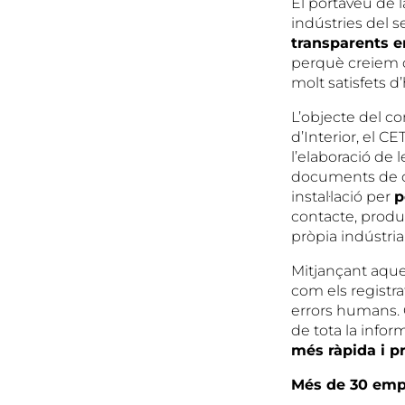
El portaveu de 
indústries del s
transparents e
perquè creiem qu
molt satisfets d
L’objecte del c
d’Interior, el C
l’elaboració de 
documents de d
instal·lació per
p
contacte, produ
pròpia indústri
Mitjançant aques
com els registra
errors humans. O
de tota la infor
m
és r
àpida i p
M
és de 30 em