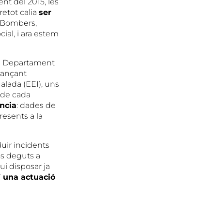
dent del 2015, les
retot calia
ser
b Bombers,
ial, i ara estem
del Departament
tjançant
alada (EEI), uns
 de cada
ncia
: dades de
resents a la
duir incidents
ós deguts a
ui disposar ja
í una actuaci
ó