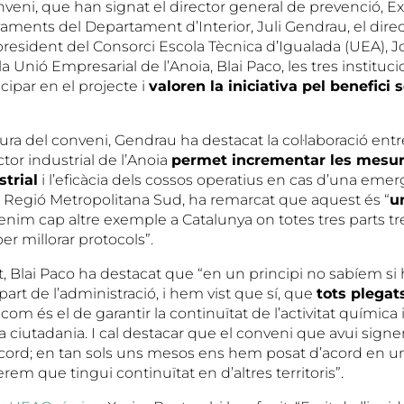
eni, que han signat el director general de prevenció, Ex
vaments del Departament d’Interior, Juli Gendrau, el dire
 president del Consorci Escola Tècnica d’Igualada (UEA), Jo
la Unió Empresarial de l’Anoia, Blai Paco, les tres institu
icipar en el projecte i
valoren la iniciativa pel benefici 
ura del conveni, Gendrau ha destacat la col·laboració entr
tor industrial de l’Anoia
permet incrementar les mesur
trial
i l’eficàcia dels cossos operatius en cas d’una eme
la Regió Metropolitana Sud, ha remarcat que aquest és “
u
tenim cap altre exemple a Catalunya on totes tres parts tr
r millorar protocols”.
, Blai Paco ha destacat que “en un principi no sabíem si 
 part de l’administració, i hem vist que sí, que
tots plegat
, com és el de garantir la continuïtat de l’activitat química 
a ciutadania. I cal destacar que el conveni que avui signe
ord; en tan sols uns mesos ens hem posat d’acord en u
em que tingui continuïtat en d’altres territoris”.