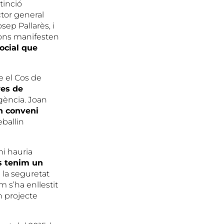
tinció
ctor general
sep Pallarès, i
cions manifesten
social que
e el Cos de
es de
rgència. Joan
n conveni
eballin
hi hauria
s tenim un
i la seguretat
m s’ha enllestit
n projecte