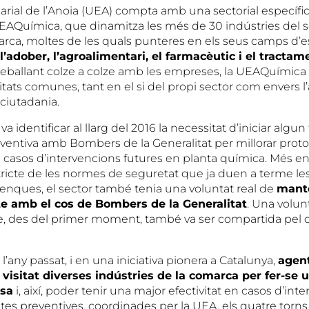
rial de l’Anoia (UEA) compta amb una sectorial específ
EAQuímica, que dinamitza les més de 30 indústries del s
arca, moltes de les quals punteres en els seus camps d’es
l’adober, l’agroalimentari, el farmac
èutic i el tractam
Treballant colze a colze amb les empreses, la UEAQuímica 
tats comunes, tant en el si del propi sector com envers l’
 ciutadania.
 identificar al llarg del 2016 la necessitat d’iniciar algun
reventiva amb Bombers de la Generalitat per millorar prot
 casos d’intervencions futures en planta química. Més enl
icte de les normes de seguretat que ja duen a terme l
nques, el sector també tenia una voluntat real de
mant
te amb el cos de Bombers de la Generalitat
. Una volun
que, des del primer moment, també va ser compartida p
 l’any passat, i en una iniciativa pionera a Catalunya,
agent
visitat diverses ind
ústries de la comarca per fer-se 
sa
i, així, poder tenir una major efectivitat en casos d’inte
tes preventives, coordinades per la UEA, els quatre torns