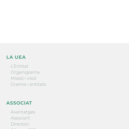
He llegit i accepto la poítica de privacitat
ENVIAR
LA UEA
L’Entitat
Organigrama
Missió i visió
Gremis i entitats
ASSOCIAT
Avantatges
Associa’t!
Directori