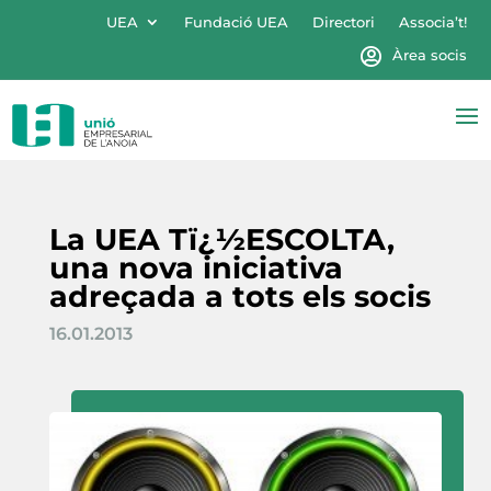
UEA
Fundació UEA
Directori
Associa’t!
Àrea socis
La UEA Tï¿½ESCOLTA,
una nova iniciativa
adreçada a tots els socis
16.01.2013