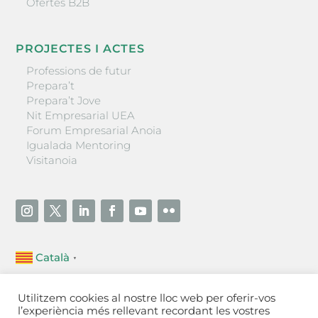
Ofertes B2B
PROJECTES I ACTES
Professions de futur
Prepara’t
Prepara’t Jove
Nit Empresarial UEA
Forum Empresarial Anoia
Igualada Mentoring
Visitanoia
Català
▼
Unió Empresarial de l’Anoia (UEA)
Utilitzem cookies al nostre lloc web per oferir-vos
Ctra. de Manresa, 131, 08700 – Igualada
(Barcelona)
l’experiència més rellevant recordant les vostres