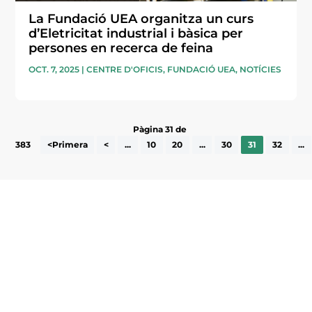
La Fundació UEA organitza un curs
d’Eletricitat industrial i bàsica per
persones en recerca de feina
OCT. 7, 2025
|
CENTRE D'OFICIS
,
FUNDACIÓ UEA
,
NOTÍCIES
Pàgina 31 de
383
<Primera
<
...
10
20
...
30
31
32
...
Subscriu-te a la UEA Magazine, publicació
electrònica periòdica amb informació sobre
l’actualitat empresarial de la comarca.