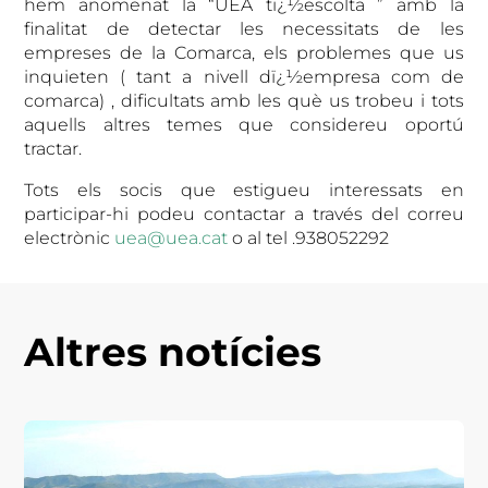
hem anomenat la “UEA tï¿½escolta ” amb la
finalitat de detectar les necessitats de les
empreses de la Comarca, els problemes que us
inquieten ( tant a nivell dï¿½empresa com de
comarca) , dificultats amb les què us trobeu i tots
aquells altres temes que considereu oportú
tractar.
Tots els socis que estigueu interessats en
participar-hi podeu contactar a través del correu
electrònic
uea@uea.cat
o al tel .938052292
Altres notícies