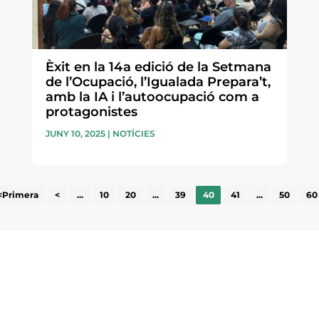
Èxit en la 14a edició de la Setmana
de l’Ocupació, l’Igualada Prepara’t,
amb la IA i l’autoocupació com a
protagonistes
JUNY 10, 2025
|
NOTÍCIES
<Primera
<
...
10
20
...
39
40
41
...
50
60
ne, publicació
nformació sobre