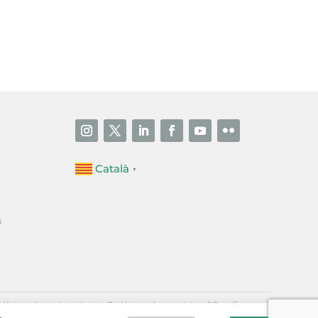
i accepto la poítica de privacitat
ENVIAR
Català
▼
a
·
lítica de privacitat
Política de cookies
[Configurar]