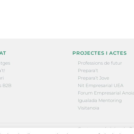
la comarca.
He llegit 
AT
PROJECTES I ACTES
tges
Professions de futur
’t!
Prepara’t
ri
Prepara’t Jove
s B2B
Nit Empresarial UEA
Forum Empresarial Anoi
Igualada Mentoring
Visitanoia
·
·
Contactar
Avís legal
Po