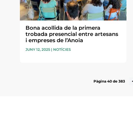
Bona acollida de la primera
trobada presencial entre artesans
i empreses de l’Anoia
JUNY 12, 2025
|
NOTÍCIES
Pàgina 40 de 383
Subscriu-te a la UEA Magazi
electrònica periòdica amb i