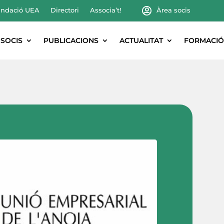
ndació UEA
Directori
Associa’t!
Àrea socis
SOCIS
PUBLICACIONS
ACTUALITAT
FORMACIÓ