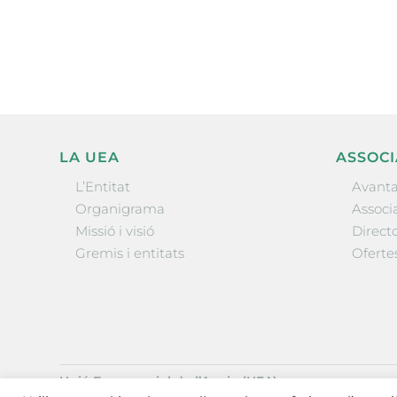
l’actualitat empresarial de 
LA UEA
ASSOCI
L’Entitat
Avanta
Organigrama
Associa
Missió i visió
Directo
Gremis i entitats
Oferte
Unió Empresarial de l’Anoia (UEA)
Ctra. de Manresa, 131, 08700 – Igualada
(Barcelona)