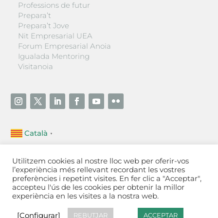
Professions de futur
Prepara’t
Prepara’t Jove
Nit Empresarial UEA
Forum Empresarial Anoia
Igualada Mentoring
Visitanoia
Català
▼
Unió Empresarial de l’Anoia (UEA)
Utilitzem cookies al nostre lloc web per oferir-vos
Ctra. de Manresa, 131, 08700 – Igualada
(Barcelona)
l’experiència més rellevant recordant les vostres
Tel 93 805 22 92
preferències i repetint visites. En fer clic a "Acceptar",
accepteu l'ús de les cookies per obtenir la millor
experiència en les visites a la nostra web.
Contactar
·
Avís legal
·
Política de privacitat
·
Política
de cookies
[Configurar]
[Configurar]
REBUTJAR
ACCEPTAR