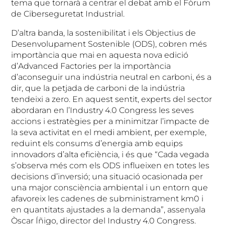
tema que tornarà a centrar el debat amb el Fòrum
de Ciberseguretat Industrial.
D’altra banda, la sostenibilitat i els Objectius de
Desenvolupament Sostenible (ODS), cobren més
importància que mai en aquesta nova edició
d’Advanced Factories per la importància
d’aconseguir una indústria neutral en carboni, és a
dir, que la petjada de carboni de la indústria
tendeixi a zero. En aquest sentit, experts del sector
abordaran en l’Industry 4.0 Congress les seves
accions i estratègies per a minimitzar l’impacte de
la seva activitat en el medi ambient, per exemple,
reduint els consums d’energia amb equips
innovadors d’alta eficiència, i és que “Cada vegada
s’observa més com els ODS influeixen en totes les
decisions d’inversió; una situació ocasionada per
una major consciència ambiental i un entorn que
afavoreix les cadenes de subministrament km0 i
en quantitats ajustades a la demanda”, assenyala
Òscar Íñigo, director del Industry 4.0 Congress.