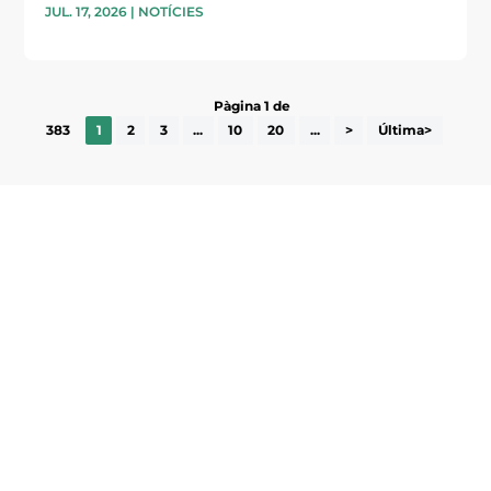
JUL. 17, 2026
|
NOTÍCIES
Pàgina 1 de
383
1
2
3
...
10
20
...
>
Última>
Subscriu-te a la UEA Magazine, publicació
electrònica periòdica amb informació sobre
l’actualitat empresarial de la comarca.
He llegit i accepto la poítica de privacitat
ENVIAR