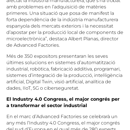
afectat la indústria manufacturera, que s’ha trobat
amb problemes en l’adquisició de matèries
primeres. Una situació que posa de manifest la
forta dependència de la indústria manufacturera
espanyola dels mercats exteriors i la necessitat
d’apostar per la producció local de components de
microelectrònica”, destaca Albert Planas, director
de Advanced Factories.
Més de 350 expositors presentaran les seves
últimes solucions en sistemes d’automatització
industrial, robòtica, fabricació additiva, programari,
sistemes d’integració de la producció, intel·ligència
artificial, Digital Twin, visió artificial, analítica de
dades, IIoT, 5G o ciberseguretat.
El Industry 4.0 Congress, el major congrés per
a transformar el sector industrial
En el marc d’Advanced Factories se celebrarà un
any més l’Industry 4.0 Congress, el major congrés
del sud d’Europa en el qual més de 280 experts