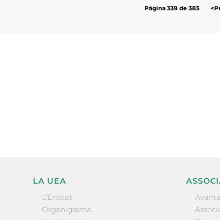
Pàgina 339 de 383
<P
Subscriu-te a la UEA Magazi
electrònica periòdica amb i
l’actualitat empresarial de 
LA UEA
ASSOCI
L’Entitat
Avanta
Organigrama
Associa