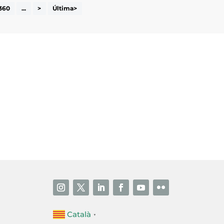
360
...
>
Última>
i accepto la poítica de privacitat
ENVIAR
Català
▼