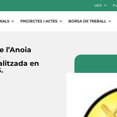
UEA
Fu
RIALS
PROJECTES I ACTES
BORSA DE TREBALL
e l’Anoia
b
alitzada en
.