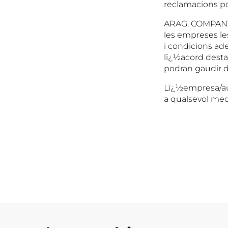
reclamacions po
ARAG, COMPANY
les empreses le
i condicions ad
lï¿½acord desta
podran gaudir 
Lï¿½empresa/aut
a qualsevol me