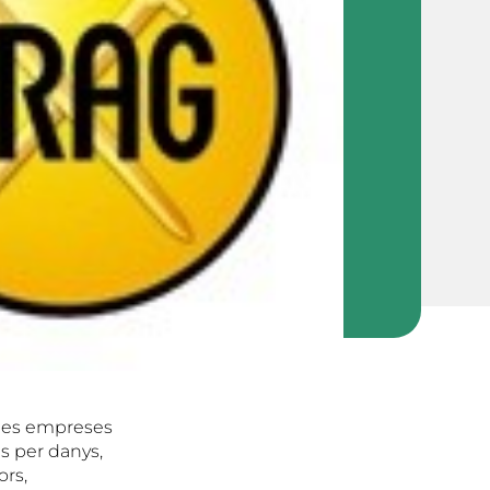
 les empreses
ns per danys,
ors,