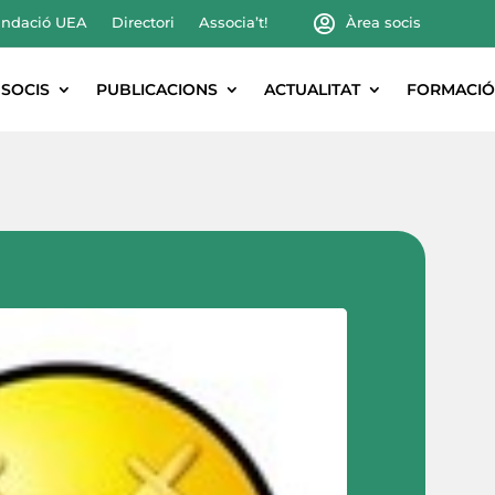
ndació UEA
Directori
Associa’t!
Àrea socis
SOCIS
PUBLICACIONS
ACTUALITAT
FORMACIÓ