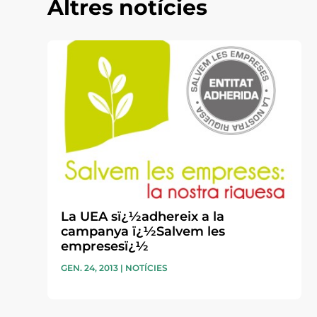
Altres notícies
La UEA sï¿½adhereix a la
campanya ï¿½Salvem les
empresesï¿½
GEN. 24, 2013
|
NOTÍCIES