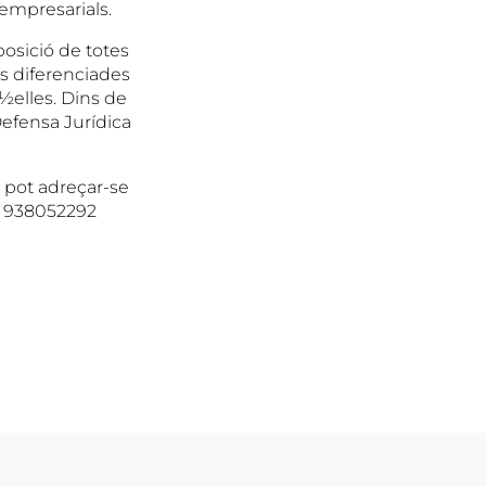
empresarials.
ició de totes
s diferenciades
½elles. Dins de
efensa Jurídica
 pot adreçar-se
a 938052292