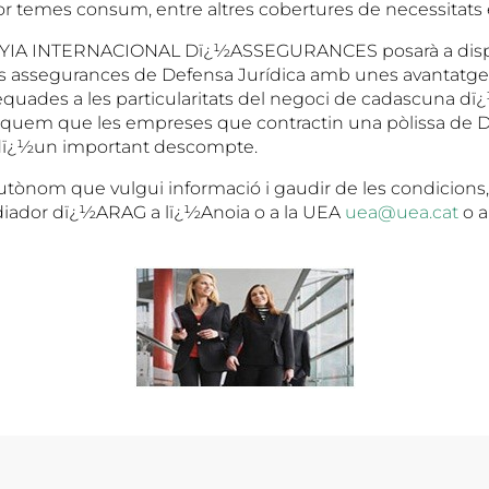
r temes consum, entre altres cobertures de necessitats 
IA INTERNACIONAL Dï¿½ASSEGURANCES posarà a dispos
s assegurances de Defensa Jurídica amb unes avantatge
equades a les particularitats del negoci de cadascuna dï¿
quem que les empreses que contractin una pòlissa de D
dï¿½un important descompte.
ònom que vulgui informació i gaudir de les condicions,
diador dï¿½ARAG a lï¿½Anoia o a la UEA
uea@uea.cat
o 