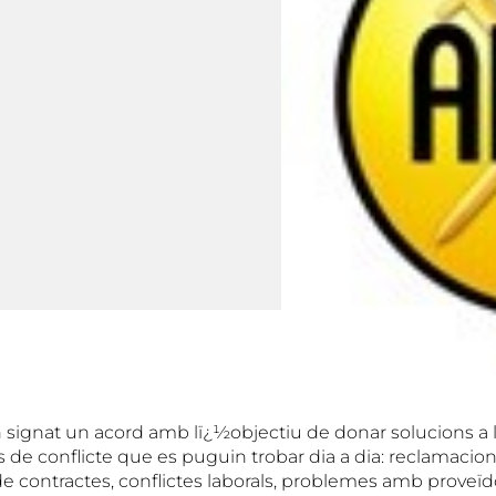
signat un acord amb lï¿½objectiu de donar solucions a
s de conflicte que es puguin trobar dia a dia: reclamacio
 contractes, conflictes laborals, problemes amb proveïd