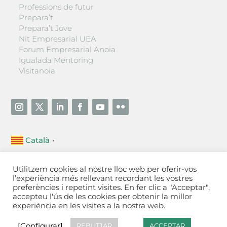
Professions de futur
Prepara’t
Prepara’t Jove
Nit Empresarial UEA
Forum Empresarial Anoia
Igualada Mentoring
Visitanoia
Català
▼
Unió Empresarial de l’Anoia (UEA)
Utilitzem cookies al nostre lloc web per oferir-vos
Ctra. de Manresa, 131, 08700 – Igualada
(Barcelona)
l’experiència més rellevant recordant les vostres
Tel 93 805 22 92
preferències i repetint visites. En fer clic a "Acceptar",
accepteu l'ús de les cookies per obtenir la millor
experiència en les visites a la nostra web.
Contactar
·
Avís legal
·
Política de privacitat
·
Política
de cookies
[Configurar]
[Configurar]
REBUTJAR
ACCEPTAR