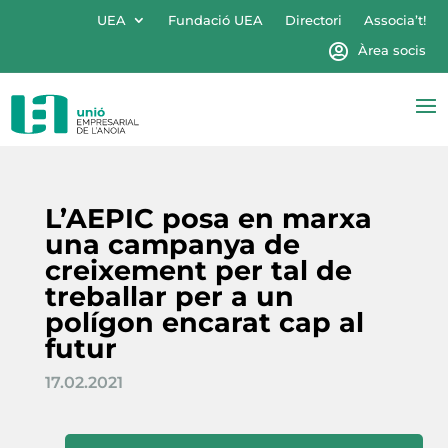
UEA
Fundació UEA
Directori
Associa’t!
Àrea socis
L’AEPIC posa en marxa
una campanya de
creixement per tal de
treballar per a un
polígon encarat cap al
futur
17.02.2021