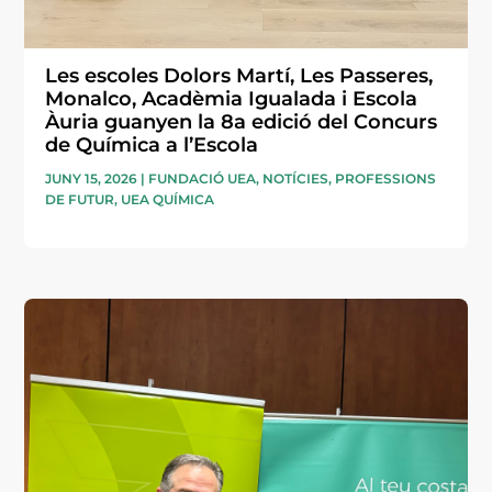
Les escoles Dolors Martí, Les Passeres,
Monalco, Acadèmia Igualada i Escola
Àuria guanyen la 8a edició del Concurs
de Química a l’Escola
JUNY 15, 2026
|
FUNDACIÓ UEA
,
NOTÍCIES
,
PROFESSIONS
DE FUTUR
,
UEA QUÍMICA