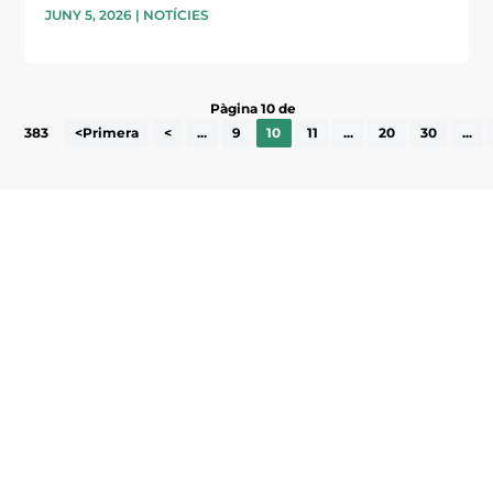
JUNY 5, 2026
|
NOTÍCIES
Pàgina 10 de
383
<Primera
<
...
9
10
11
...
20
30
...
Subscriu-te a la UEA Magazine, publicació
electrònica periòdica amb informació sobre
l’actualitat empresarial de la comarca.
He llegit i accepto la poítica de privacitat
ENVIAR