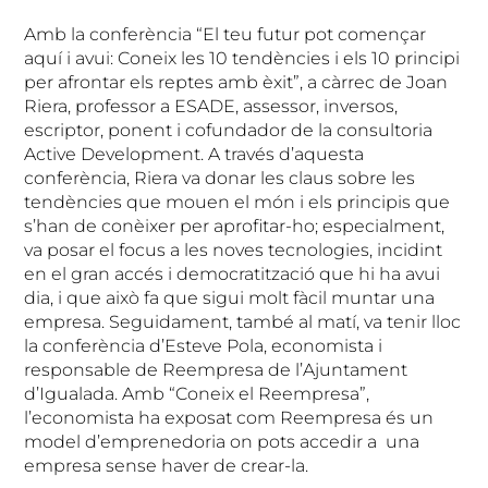
Amb la conferència “El teu futur pot començar
aquí i avui: Coneix les 10 tendències i els 10 principi
per afrontar els reptes amb èxit”, a càrrec de Joan
Riera, professor a ESADE, assessor, inversos,
escriptor, ponent i cofundador de la consultoria
Active Development. A través d’aquesta
conferència, Riera va donar les claus sobre les
tendències que mouen el món i els principis que
s’han de conèixer per aprofitar-ho; especialment,
va posar el focus a les noves tecnologies, incidint
en el gran accés i democratització que hi ha avui
dia, i que això fa que sigui molt fàcil muntar una
empresa. Seguidament, també al matí, va tenir lloc
la conferència d’Esteve Pola, economista i
responsable de Reempresa de l’Ajuntament
d’Igualada. Amb “Coneix el Reempresa”,
l’economista ha exposat com Reempresa és un
model d’emprenedoria on pots accedir a una
empresa sense haver de crear-la.