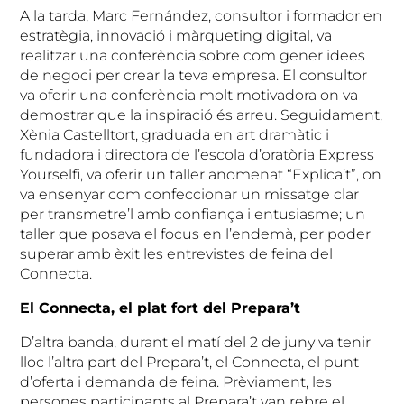
A la tarda, Marc Fernández, consultor i formador en
estratègia, innovació i màrqueting digital, va
realitzar una conferència sobre com gener idees
de negoci per crear la teva empresa. El consultor
va oferir una conferència molt motivadora on va
demostrar que la inspiració és arreu. Seguidament,
Xènia Castelltort, graduada en art dramàtic i
fundadora i directora de l’escola d’oratòria Express
Yourselfi, va oferir un taller anomenat “Explica’t”, on
va ensenyar com confeccionar un missatge clar
per transmetre’l amb confiança i entusiasme; un
taller que posava el focus en l’endemà, per poder
superar amb èxit les entrevistes de feina del
Connecta.
El Connecta, el plat fort del Prepara’t
D’altra banda, durant el matí del 2 de juny va tenir
lloc l’altra part del Prepara’t, el Connecta, el punt
d’oferta i demanda de feina. Prèviament, les
persones participants al Prepara’t van rebre el