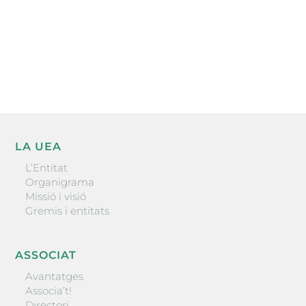
He llegit i accepto la poítica de privacitat
ENVIAR
LA UEA
L’Entitat
Organigrama
Missió i visió
Gremis i entitats
ASSOCIAT
Avantatges
Associa’t!
Directori