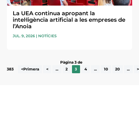
La UEA continua apropant la
intel·ligència artificial a les empreses de
l’Anoia
JUL. 9, 2026
|
NOTÍCIES
Pàgina 3 de
383
<Primera
<
...
2
3
4
...
10
20
...
Subscriu-te a la UEA Magazine, publicació
electrònica periòdica amb informació sobre
l’actualitat empresarial de la comarca.