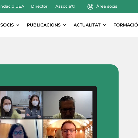
ndació UEA
Directori
Associa’t!
Àrea socis
SOCIS
PUBLICACIONS
ACTUALITAT
FORMACIÓ