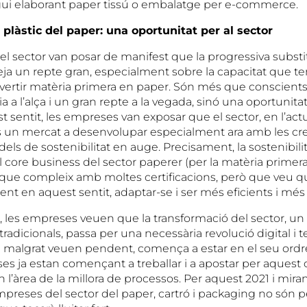
sigui elaborant paper tissú o embalatge per e-commerce.
 plàstic del paper: una oportunitat per al sector
l sector van posar de manifest que la progressiva substit
eja un repte gran, especialment sobre la capacitat que 
vertir matèria primera en paper. Són més que conscien
 a l’alça i un gran repte a la vegada, sinó una oportunitat 
t sentit, les empreses van exposar que el sector, en l’actua
 és un mercat a desenvolupar especialment ara amb les cr
els de sostenibilitat en auge. Precisament, la sostenibilita
l core business del sector paperer (per la matèria primera 
 i que compleix amb moltes certificacions, però que veu 
ent en aquest sentit, adaptar-se i ser més eficients i més
, les empreses veuen que la transformació del sector, un 
tradicionals, passa per una necessària revolució digital i 
 malgrat veuen pendent, comença a estar en el seu ordre 
s ja estan començant a treballar i a apostar per aquest c
l’àrea de la millora de processos. Per aquest 2021 i mir
mpreses del sector del paper, cartró i packaging no són 