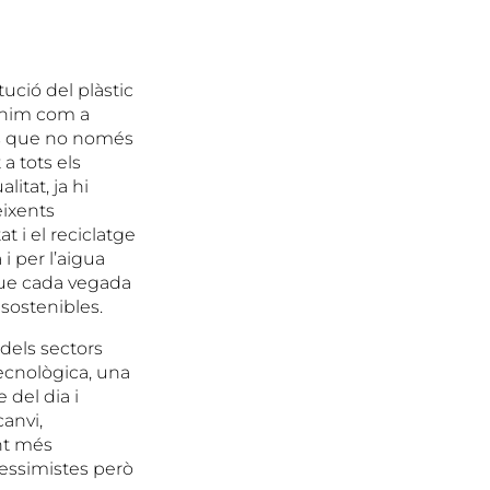
ució del plàstic
tenim com a
ts que no només
a tots els
litat, ja hi
eixents
t i el reciclatge
i per l’aigua
que cada vegada
 sostenibles.
dels sectors
tecnològica, una
del dia i
anvi,
ant més
pessimistes però