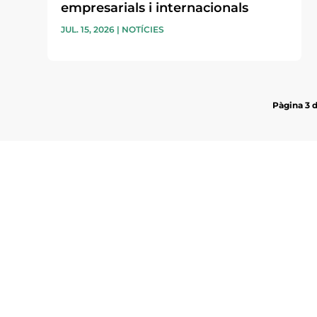
empresarials i internacionals
JUL. 15, 2026
|
NOTÍCIES
Pàgina 3 
Subscriu-te a la UEA Magazi
electrònica periòdica amb i
l’actualitat empresarial de 