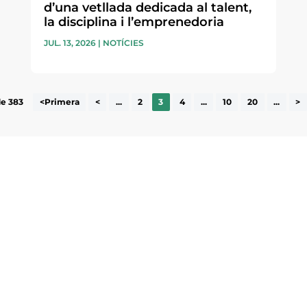
d’una vetllada dedicada al talent,
la disciplina i l’emprenedoria
JUL. 13, 2026
|
NOTÍCIES
de 383
<Primera
<
...
2
3
4
...
10
20
...
>
ne, publicació
nformació sobre
la comarca.
He llegit 