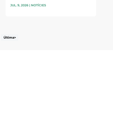
JUL. 9, 2026
|
NOTÍCIES
Última>
i accepto la poítica de privacitat
ENVIAR