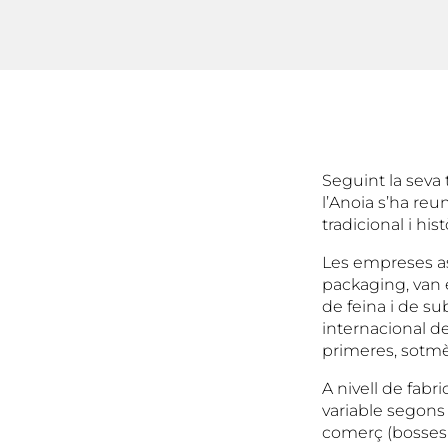
Seguint la seva
l’Anoia s’ha re
tradicional i hist
Les empreses ass
packaging, van 
de feina i de su
internacional de
primeres, sotmès 
A nivell de fabri
variable segons
comerç (bosses i