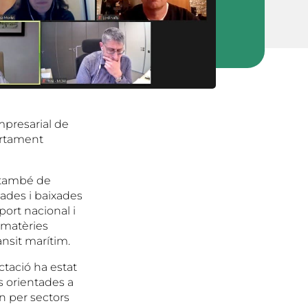
mpresarial de
ortament
i també de
ades i baixades
port nacional i
s matèries
rànsit marítim.
ectació ha estat
s orientades a
en per sectors