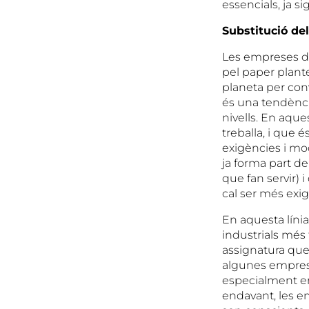
essencials, ja 
Substitució del
Les empreses de
pel paper plant
planeta per con
és una tendència
nivells. En aques
treballa, i que
exigències i mod
ja forma part de
que fan servir)
cal ser més exig
En aquesta línia
industrials més 
assignatura que
algunes emprese
especialment en 
endavant, les e