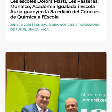
Les escoles Dolors Martí, Les Passeres,
Monalco, Acadèmia Igualada i Escola
Àuria guanyen la 8a edició del Concurs
de Química a l’Escola
JUNY 15, 2026
|
FUNDACIÓ UEA
,
NOTÍCIES
,
PROFESSIONS
DE FUTUR
,
UEA QUÍMICA