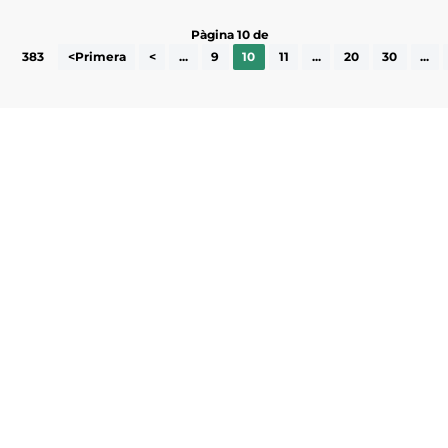
Pàgina 10 de
383
<Primera
<
...
9
10
11
...
20
30
...
Subscriu-te a la UEA Magazine, publicació
electrònica periòdica amb informació sobre
l’actualitat empresarial de la comarca.
He llegit i accepto la poítica de privacitat
ENVIAR