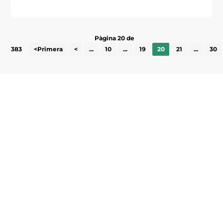
Pàgina 20 de
383
<Primera
<
...
10
...
19
20
21
...
30
Subscriu-te a la UEA Magazine, publicació
electrònica periòdica amb informació sobre
l’actualitat empresarial de la comarca.
He llegit i accepto la poítica de privacitat
ENVIAR