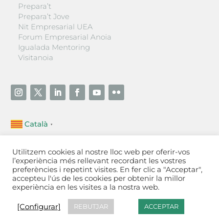
Prepara’t
Prepara’t Jove
Nit Empresarial UEA
Forum Empresarial Anoia
Igualada Mentoring
Visitanoia
Català
▼
Unió Empresarial de l’Anoia (UEA)
Utilitzem cookies al nostre lloc web per oferir-vos
Ctra. de Manresa, 131, 08700 – Igualada
(Barcelona)
l’experiència més rellevant recordant les vostres
Tel 93 805 22 92
preferències i repetint visites. En fer clic a "Acceptar",
accepteu l'ús de les cookies per obtenir la millor
experiència en les visites a la nostra web.
Contactar
·
Avís legal
·
Política de privacitat
·
Política
de cookies
[Configurar]
[Configurar]
REBUTJAR
ACCEPTAR
Fet a Igualada per Aladetres