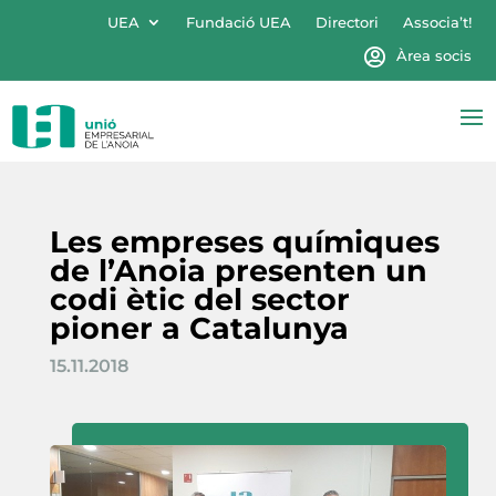
UEA
Fundació UEA
Directori
Associa’t!
Àrea socis
Les empreses químiques
de l’Anoia presenten un
codi ètic del sector
pioner a Catalunya
15.11.2018