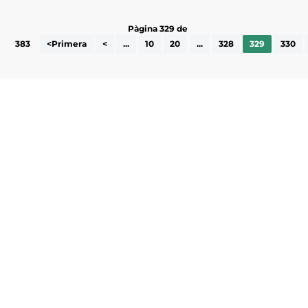
Pàgina 329 de
383
<Primera
<
...
10
20
...
328
329
330
Subscriu-te a la UEA Magazine, publicació
electrònica periòdica amb informació sobre
l’actualitat empresarial de la comarca.
He llegit i accepto la poítica de privacitat
ENVIAR