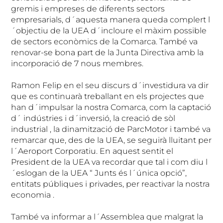
gremis i empreses de diferents sectors
empresarials, d´aquesta manera queda complert l
´objectiu de la UEA d´incloure el màxim possible
de sectors econòmics de la Comarca. També va
renovar-se bona part de la Junta Directiva amb la
incorporació de 7 nous membres.
Ramon Felip en el seu discurs d´investidura va dir
que es continuarà treballant en els projectes que
han d´impulsar la nostra Comarca, com la captació
d´ indústries i d´inversió, la creació de sòl
industrial , la dinamització de ParcMotor i també va
remarcar que, des de la UEA, se seguirà lluitant per
l´Aeroport Corporatiu. En aquest sentit el
President de la UEA va recordar que tal i com diu l
´eslogan de la UEA “ Junts és l´única opció”,
entitats públiques i privades, per reactivar la nostra
economia .
També va informar a l´Assemblea que malgrat la