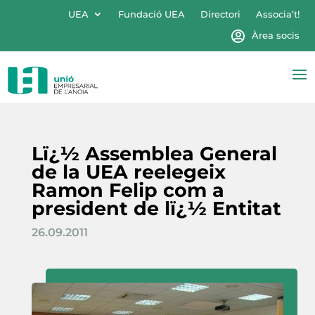
UEA
Fundació UEA
Directori
Associa’t!
Àrea socis
Lï¿½ Assemblea General
de la UEA reelegeix
Ramon Felip com a
president de lï¿½ Entitat
26.09.2011