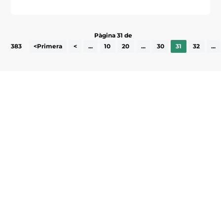
Pàgina 31 de
383
<Primera
<
...
10
20
...
30
31
32
...
Subscriu-te a la UEA Magazine, publicació
electrònica periòdica amb informació sobre
l’actualitat empresarial de la comarca.
He llegit i accepto la poítica de privacitat
ENVIAR