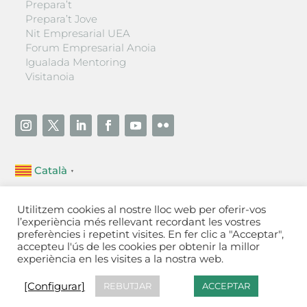
Prepara’t
Prepara’t Jove
Nit Empresarial UEA
Forum Empresarial Anoia
Igualada Mentoring
Visitanoia
Català
▼
Unió Empresarial de l’Anoia (UEA)
Utilitzem cookies al nostre lloc web per oferir-vos
Ctra. de Manresa, 131, 08700 – Igualada
(Barcelona)
l’experiència més rellevant recordant les vostres
Tel 93 805 22 92
preferències i repetint visites. En fer clic a "Acceptar",
accepteu l'ús de les cookies per obtenir la millor
experiència en les visites a la nostra web.
Contactar
·
Avís legal
·
Política de privacitat
·
Política
de cookies
[Configurar]
[Configurar]
REBUTJAR
ACCEPTAR
Fet a Igualada per Aladetres