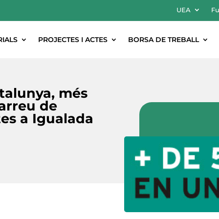
UEA
Fu
RIALS
PROJECTES I ACTES
BORSA DE TREBALL
talunya, més
arreu de
es a Igualada