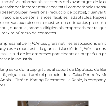
, també va informar als assistents dels avantatges de la 
esaris: per incrementar capacitats i competències sens
i desenvolupar inversions (reducció de costos), guanyar
 i recordar que són aliances flexibles i adaptables. Repr
acions van exercir com a mestres de cerimònies presentant
 i , durant la jornada, dirigien als empresaris per tal que
el màxim número de contactes.
mpresarial de lï¿½Anoia, grera.net i les associacions emp
nya es va manifestar la gran satisfacció de lï¿½èxit aconse
 sol•licitud de les empreses participants es preparà un p
at a la Indústria.
ing es va dur a cap gràcies al suport de Diputació de Ba
dï¿½Igualada, i amb el patrocini de la Caixa Penedès, M
Anoia – Citröen, Karting Parcmotor i la Reale, la company
es.