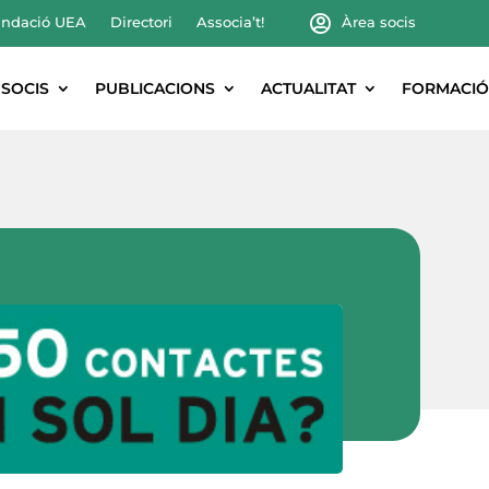
ndació UEA
Directori
Associa’t!
Àrea socis
SOCIS
PUBLICACIONS
ACTUALITAT
FORMACIÓ