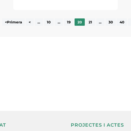
<Primera
<
...
10
...
19
20
21
...
30
40
ne, publicació
nformació sobre
la comarca.
He llegit 
AT
PROJECTES I ACTES