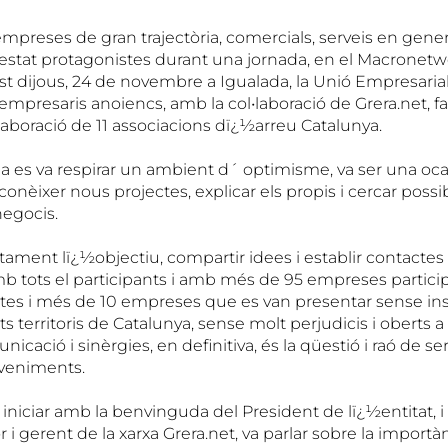
preses de gran trajectòria, comercials, serveis en gener
n estat protagonistes durant una jornada, en el Macronet
st dijous, 24 de novembre a Igualada, la Unió Empresaria
empresaris anoiencs, amb la col•laboració de Grera.net, f
laboració de 11 associacions dï¿½arreu Catalunya.
da es va respirar un ambient d´ optimisme, va ser una oc
conèixer nous projectes, explicar els propis i cercar possi
negocis.
ament lï¿½objectiu, compartir idees i establir contactes 
b tots el participants i amb més de 95 empreses partici
tes i més de 10 empreses que es van presentar sense insc
ts territoris de Catalunya, sense molt perjudicis i oberts a
icació i sinèrgies, en definitiva, és la qüestió i raó de 
veniments.
 iniciar amb la benvinguda del President de lï¿½entitat, 
r i gerent de la xarxa Grera.net, va parlar sobre la import