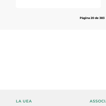
Pàgina 20 de 383
Subscriu-te a la UEA Magazi
electrònica periòdica amb i
l’actualitat empresarial de 
LA UEA
ASSOCI