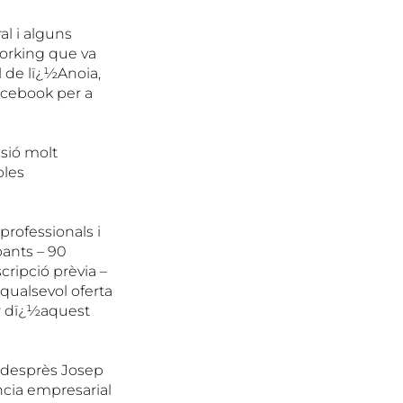
al i alguns
working que va
l de lï¿½Anoia,
acebook per a
asió molt
bles
professionals i
pants – 90
ripció prèvia –
 qualsevol oferta
ser dï¿½aquest
i desprès Josep
ància empresarial