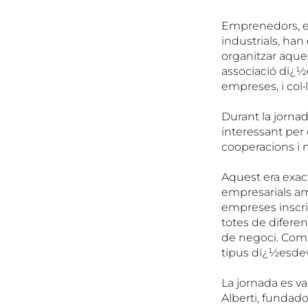
Emprenedors, em
industrials, ha
organitzar aque
associació dï¿½
empreses, i col•
Durant la jorna
interessant per 
cooperacions i 
Aquest era exact
empresarials am
empreses inscri
totes de diferen
de negoci. Comun
tipus dï¿½esde
La jornada es va
Alberti, fundado