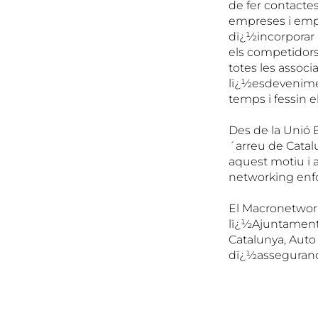
de fer contactes
empreses i empr
dï¿½incorporar 
els competidors
totes les associ
lï¿½esdeveniment
temps i fessin 
Des de la Unió E
´arreu de Catalu
aquest motiu i a
networking enfoc
El Macronetwork
lï¿½Ajuntament 
Catalunya, Auto 
dï¿½asseguranc