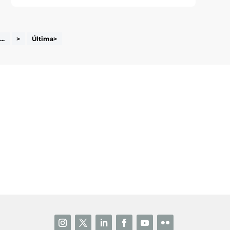
...
>
Última>
i accepto la poítica de privacitat
ENVIAR