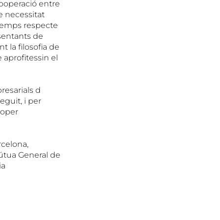
cooperació entre
e necessitat
 temps respecte
esentants de
 la filosofia de
 aprofitessin el
resarials d
guit, i per
roper
rcelona,
útua General de
ia