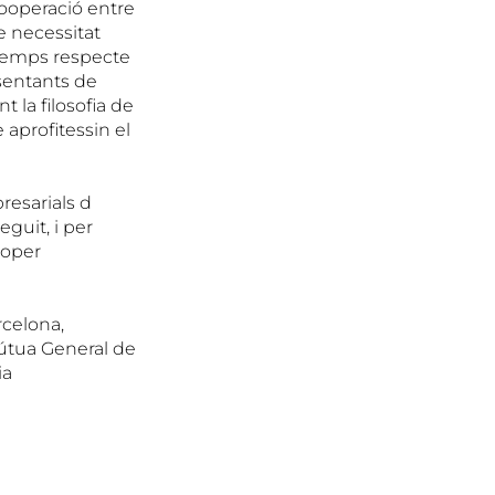
cooperació entre
e necessitat
 temps respecte
esentants de
 la filosofia de
 aprofitessin el
resarials d
guit, i per
roper
rcelona,
útua General de
ia