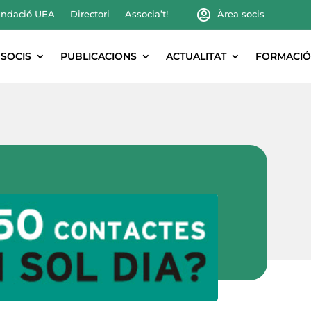
ndació UEA
Directori
Associa’t!
Àrea socis
SOCIS
PUBLICACIONS
ACTUALITAT
FORMACIÓ