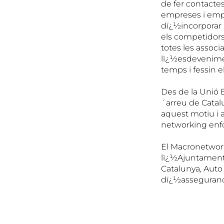
de fer contactes
empreses i empr
dï¿½incorporar 
els competidors
totes les associ
lï¿½esdeveniment
temps i fessin 
Des de la Unió E
´arreu de Catalu
aquest motiu i a
networking enfoc
El Macronetwork
lï¿½Ajuntament 
Catalunya, Auto 
dï¿½asseguranc