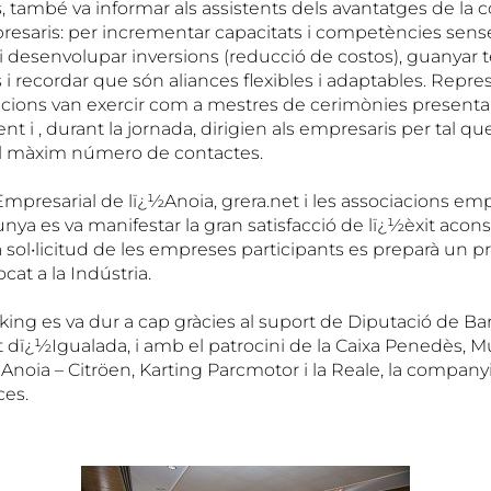
, també va informar als assistents dels avantatges de la 
esaris: per incrementar capacitats i competències sens
i desenvolupar inversions (reducció de costos), guanyar
 i recordar que són aliances flexibles i adaptables. Repr
acions van exercir com a mestres de cerimònies presentant
 i , durant la jornada, dirigien als empresaris per tal que
el màxim número de contactes.
mpresarial de lï¿½Anoia, grera.net i les associacions emp
nya es va manifestar la gran satisfacció de lï¿½èxit aconse
 sol•licitud de les empreses participants es preparà un p
at a la Indústria.
ing es va dur a cap gràcies al suport de Diputació de Ba
dï¿½Igualada, i amb el patrocini de la Caixa Penedès, M
Anoia – Citröen, Karting Parcmotor i la Reale, la company
es.