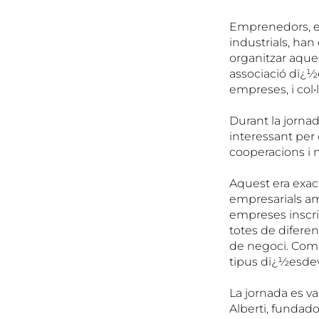
Emprenedors, em
industrials, ha
organitzar aque
associació dï¿½
empreses, i col•
Durant la jorna
interessant per 
cooperacions i 
Aquest era exact
empresarials am
empreses inscri
totes de diferen
de negoci. Comun
tipus dï¿½esde
La jornada es va
Alberti, fundado