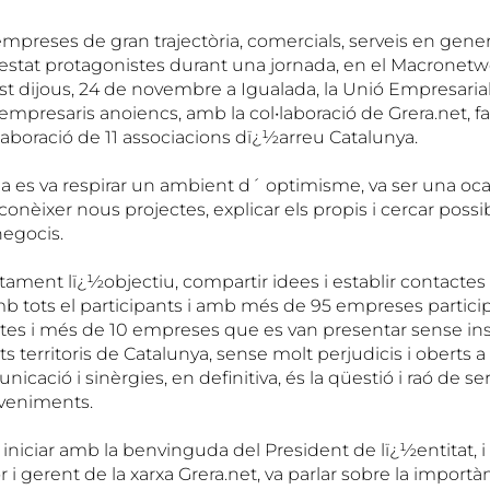
preses de gran trajectòria, comercials, serveis en gener
n estat protagonistes durant una jornada, en el Macronet
st dijous, 24 de novembre a Igualada, la Unió Empresaria
empresaris anoiencs, amb la col•laboració de Grera.net, f
laboració de 11 associacions dï¿½arreu Catalunya.
da es va respirar un ambient d´ optimisme, va ser una oc
conèixer nous projectes, explicar els propis i cercar possi
negocis.
ament lï¿½objectiu, compartir idees i establir contactes 
b tots el participants i amb més de 95 empreses partici
tes i més de 10 empreses que es van presentar sense insc
ts territoris de Catalunya, sense molt perjudicis i oberts a
icació i sinèrgies, en definitiva, és la qüestió i raó de 
veniments.
 iniciar amb la benvinguda del President de lï¿½entitat, 
r i gerent de la xarxa Grera.net, va parlar sobre la import