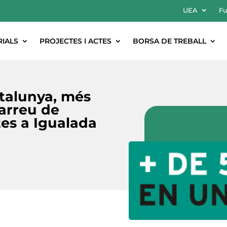
UEA
Fu
RIALS
PROJECTES I ACTES
BORSA DE TREBALL
talunya, més
arreu de
es a Igualada