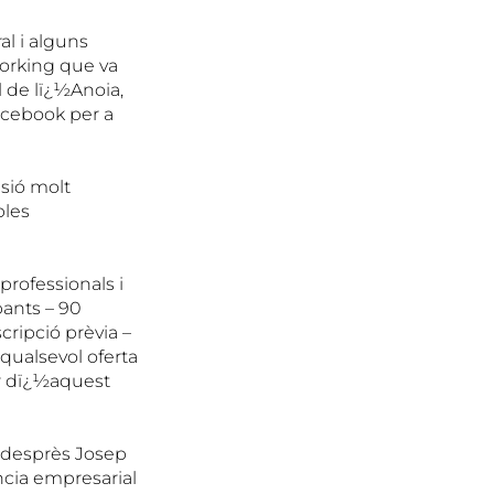
al i alguns
working que va
l de lï¿½Anoia,
acebook per a
asió molt
bles
professionals i
pants – 90
ripció prèvia –
 qualsevol oferta
ser dï¿½aquest
i desprès Josep
ància empresarial