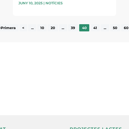
JUNY 10, 2025
|
NOTÍCIES
<Primera
<
...
10
20
...
39
40
41
...
50
60
ne, publicació
nformació sobre
la comarca.
He llegit 