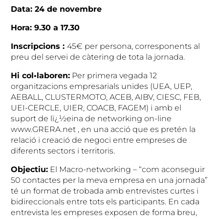
Data: 24 de novembre
Hora: 9.30 a 17.30
Inscripcions :
45€ per persona, corresponents al
preu del servei de càtering de tota la jornada.
Hi col•laboren:
Per primera vegada 12
organitzacions empresarials unides (UEA, UEP,
AEBALL, CLUSTERMOTO, ACEB, AIBV, CIESC, FEB,
UEI-CERCLE, UIER, COACB, FAGEM) i amb el
suport de lï¿½eina de networking on-line
www.GRERA.net , en una acció que es pretén la
relació i creació de negoci entre empreses de
diferents sectors i territoris.
Objectiu:
El Macro-networking – “com aconseguir
50 contactes per la meva empresa en una jornada”
té un format de trobada amb entrevistes curtes i
bidireccionals entre tots els participants. En cada
entrevista les empreses exposen de forma breu,