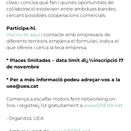
clara i concisa què fan i quines oportunitats de
col•laboració existeixen entre ambdues bandes,
cercant possibles cooperacions comercials.
Participa-hi.
Inscriu-te aquí
i contacte amb empresaris de
diferents territoris emplena el formulari, indica el
que ofereix i cerca la teva empresa.
* Places limitades – data límit dï¿½inscripció 17
de novembre
* Per a més informació podeu adreçar-vos a la
uea@uea.cat
Comença a escalfar motors fent networking on-
line, i registraï¿½t gratuïtament a
www.GRERA.net
• Organitza: UEA