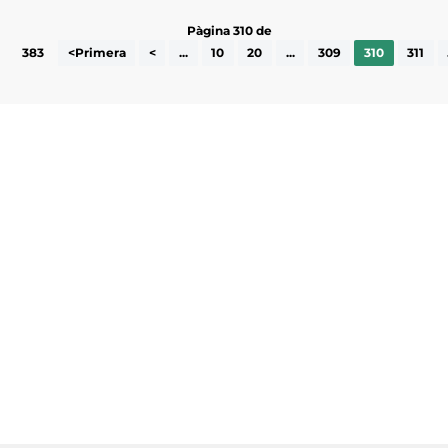
Pàgina 310 de
383
<Primera
<
...
10
20
...
309
310
311
Subscriu-te a la UEA Magazine, publicació
electrònica periòdica amb informació sobre
l’actualitat empresarial de la comarca.
He llegit i accepto la poítica de privacitat
ENVIAR