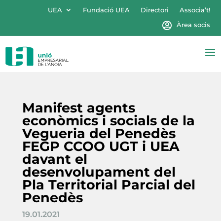
UEA
Fundació UEA
Directori
Associa’t!
Àrea socis
Manifest agents
econòmics i socials de la
Vegueria del Penedès
FEGP CCOO UGT i UEA
davant el
desenvolupament del
Pla Territorial Parcial del
Penedès
19.01.2021