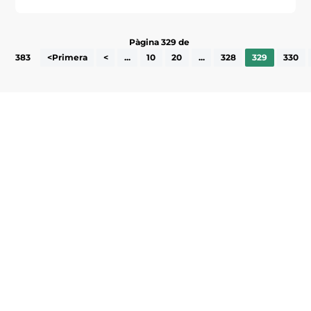
Pàgina 329 de
383
<Primera
<
...
10
20
...
328
329
330
Subscriu-te a la UEA Magazine, publicació
electrònica periòdica amb informació sobre
l’actualitat empresarial de la comarca.
He llegit i accepto la poítica de privacitat
ENVIAR