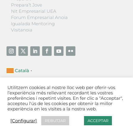
Prepara’t Jove
Nit Empresarial UEA
Forum Empresarial Anoia
Igualada Mentoring
Visitanoia
Català
▼
Unió Empresarial de l’Anoia (UEA)
Utilitzem cookies al nostre lloc web per oferir-vos
Ctra. de Manresa, 131, 08700 – Igualada
(Barcelona)
l’experiència més rellevant recordant les vostres
Tel 93 805 22 92
preferències i repetint visites. En fer clic a "Acceptar",
accepteu l'ús de les cookies per obtenir la millor
experiència en les visites a la nostra web.
Contactar
·
Avís legal
·
Política de privacitat
·
Política
de cookies
[Configurar]
[Configurar]
REBUTJAR
ACCEPTAR
Fet a Igualada per Aladetres