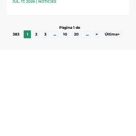
JUL. 17, 2026
|
NOTÍCIES
Pàgina 1 de
383
1
2
3
...
10
20
...
>
Última>
Subscriu-te a la UEA Magazine, publicació
electrònica periòdica amb informació sobre
l’actualitat empresarial de la comarca.
He llegit i accepto la poítica de privacitat
ENVIAR