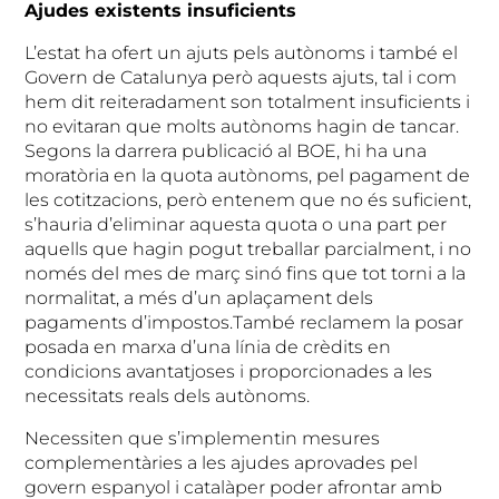
Ajudes existents insuficients
L’estat ha ofert un ajuts pels autònoms i també el
Govern de Catalunya però aquests ajuts, tal i com
hem dit reiteradament son totalment insuficients i
no evitaran que molts autònoms hagin de tancar.
Segons la darrera publicació al BOE, hi ha una
moratòria en la quota autònoms, pel pagament de
les cotitzacions, però entenem que no és suficient,
s’hauria d’eliminar aquesta quota o una part per
aquells que hagin pogut treballar parcialment, i no
només del mes de març sinó fins que tot torni a la
normalitat, a més d’un aplaçament dels
pagaments d’impostos.També reclamem la posar
posada en marxa d’una línia de crèdits en
condicions avantatjoses i proporcionades a les
necessitats reals dels autònoms.
Necessiten que s’implementin mesures
complementàries a les ajudes aprovades pel
govern espanyol i catalàper poder afrontar amb