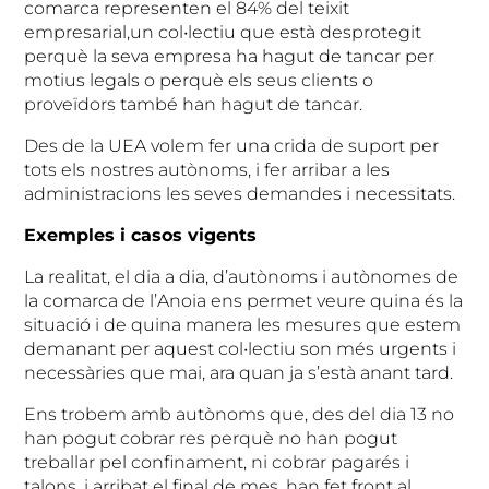
comarca representen el 84% del teixit
empresarial,un col•lectiu que està desprotegit
perquè la seva empresa ha hagut de tancar per
motius legals o perquè els seus clients o
proveïdors també han hagut de tancar.
Des de la UEA volem fer una crida de suport per
tots els nostres autònoms, i fer arribar a les
administracions les seves demandes i necessitats.
Exemples i casos vigents
La realitat, el dia a dia, d’autònoms i autònomes de
la comarca de l’Anoia ens permet veure quina és la
situació i de quina manera les mesures que estem
demanant per aquest col•lectiu son més urgents i
necessàries que mai, ara quan ja s’està anant tard.
Ens trobem amb autònoms que, des del dia 13 no
han pogut cobrar res perquè no han pogut
treballar pel confinament, ni cobrar pagarés i
talons, i arribat el final de mes, han fet front al