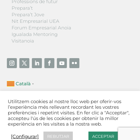
Professions de futur
Prepara’t
Prepara’t Jove
Nit Empresarial UEA
Forum Empresarial Anoia
Igualada Mentoring
Visitanoia
Català
▼
Unió Empresarial de l’Anoia (UEA)
Utilitzem cookies al nostre lloc web per oferir-vos
Ctra. de Manresa, 131, 08700 – Igualada
(Barcelona)
l’experiència més rellevant recordant les vostres
Tel 93 805 22 92
preferències i repetint visites. En fer clic a "Acceptar",
accepteu l'ús de les cookies per obtenir la millor
experiència en les visites a la nostra web.
Contactar
·
Avís legal
·
Política de privacitat
·
Política
de cookies
[Configurar]
[Configurar]
REBUTJAR
ACCEPTAR