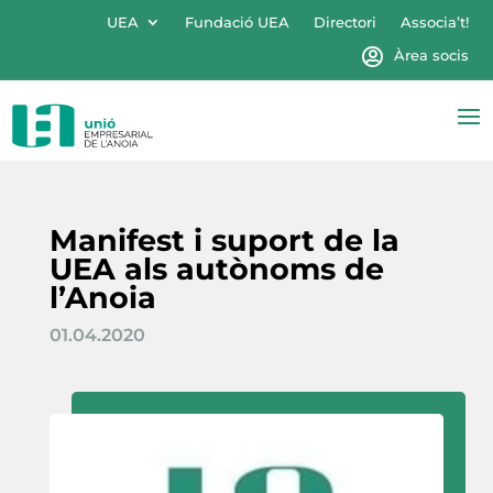
UEA
Fundació UEA
Directori
Associa’t!
Àrea socis
Manifest i suport de la
UEA als autònoms de
l’Anoia
01.04.2020