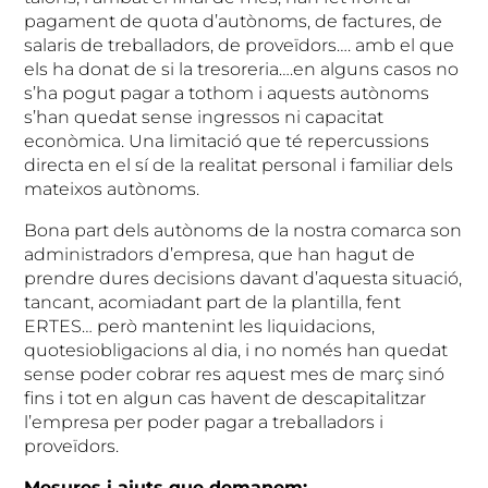
pagament de quota d’autònoms, de factures, de
salaris de treballadors, de proveïdors…. amb el que
els ha donat de si la tresoreria….en alguns casos no
s’ha pogut pagar a tothom i aquests autònoms
s’han quedat sense ingressos ni capacitat
econòmica. Una limitació que té repercussions
directa en el sí de la realitat personal i familiar dels
mateixos autònoms.
Bona part dels autònoms de la nostra comarca son
administradors d’empresa, que han hagut de
prendre dures decisions davant d’aquesta situació,
tancant, acomiadant part de la plantilla, fent
ERTES… però mantenint les liquidacions,
quotesiobligacions al dia, i no només han quedat
sense poder cobrar res aquest mes de març sinó
fins i tot en algun cas havent de descapitalitzar
l’empresa per poder pagar a treballadors i
proveïdors.
Mesures i ajuts que demanem: