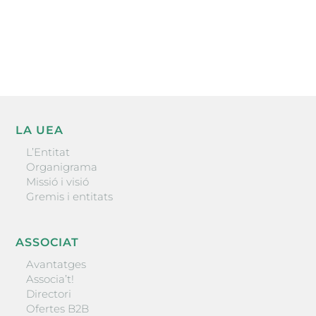
He llegit i accepto la poítica de privacitat
ENVIAR
LA UEA
L’Entitat
Organigrama
Missió i visió
Gremis i entitats
ASSOCIAT
Avantatges
Associa’t!
Directori
Ofertes B2B