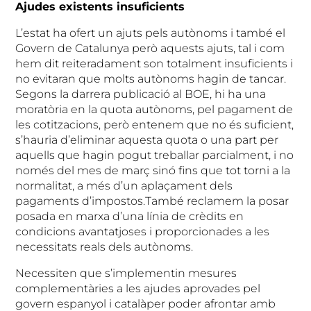
Ajudes existents insuficients
L’estat ha ofert un ajuts pels autònoms i també el
Govern de Catalunya però aquests ajuts, tal i com
hem dit reiteradament son totalment insuficients i
no evitaran que molts autònoms hagin de tancar.
Segons la darrera publicació al BOE, hi ha una
moratòria en la quota autònoms, pel pagament de
les cotitzacions, però entenem que no és suficient,
s’hauria d’eliminar aquesta quota o una part per
aquells que hagin pogut treballar parcialment, i no
només del mes de març sinó fins que tot torni a la
normalitat, a més d’un aplaçament dels
pagaments d’impostos.També reclamem la posar
posada en marxa d’una línia de crèdits en
condicions avantatjoses i proporcionades a les
necessitats reals dels autònoms.
Necessiten que s’implementin mesures
complementàries a les ajudes aprovades pel
govern espanyol i catalàper poder afrontar amb