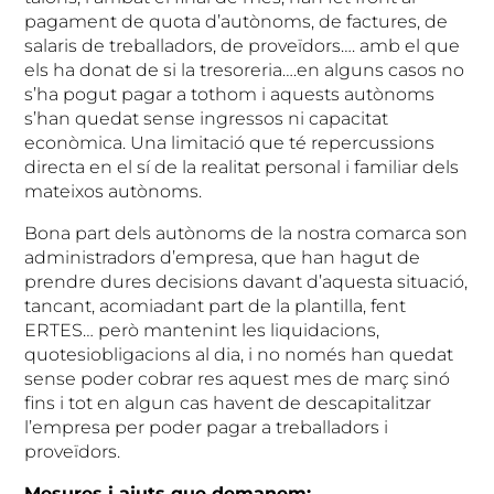
pagament de quota d’autònoms, de factures, de
salaris de treballadors, de proveïdors…. amb el que
els ha donat de si la tresoreria….en alguns casos no
s’ha pogut pagar a tothom i aquests autònoms
s’han quedat sense ingressos ni capacitat
econòmica. Una limitació que té repercussions
directa en el sí de la realitat personal i familiar dels
mateixos autònoms.
Bona part dels autònoms de la nostra comarca son
administradors d’empresa, que han hagut de
prendre dures decisions davant d’aquesta situació,
tancant, acomiadant part de la plantilla, fent
ERTES… però mantenint les liquidacions,
quotesiobligacions al dia, i no només han quedat
sense poder cobrar res aquest mes de març sinó
fins i tot en algun cas havent de descapitalitzar
l’empresa per poder pagar a treballadors i
proveïdors.
Mesures i ajuts que demanem: