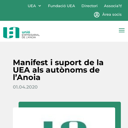
UEA
Fundació UEA
Directori
Associa’t!
Àrea socis
Manifest i suport de la
UEA als autònoms de
l’Anoia
01.04.2020