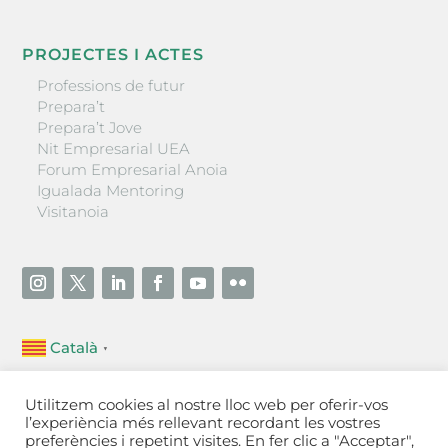
PROJECTES I ACTES
Professions de futur
Prepara’t
Prepara’t Jove
Nit Empresarial UEA
Forum Empresarial Anoia
Igualada Mentoring
Visitanoia
Català
▼
Unió Empresarial de l’Anoia (UEA)
Utilitzem cookies al nostre lloc web per oferir-vos
Ctra. de Manresa, 131, 08700 – Igualada
(Barcelona)
l’experiència més rellevant recordant les vostres
Tel 93 805 22 92
preferències i repetint visites. En fer clic a "Acceptar",