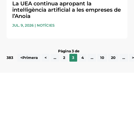
La UEA continua apropant la
intel·ligència artificial a les empreses de
l’Anoia
JUL. 9, 2026
|
NOTÍCIES
Pàgina 3 de
383
<Primera
<
...
2
3
4
...
10
20
...
Subscriu-te a la UEA Magazine, publicació
electrònica periòdica amb informació sobre
l’actualitat empresarial de la comarca.