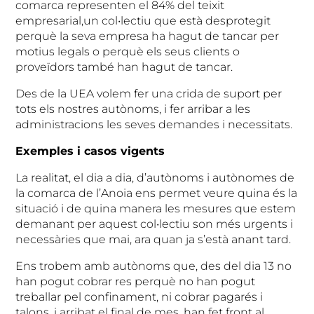
comarca representen el 84% del teixit
empresarial,un col•lectiu que està desprotegit
perquè la seva empresa ha hagut de tancar per
motius legals o perquè els seus clients o
proveïdors també han hagut de tancar.
Des de la UEA volem fer una crida de suport per
tots els nostres autònoms, i fer arribar a les
administracions les seves demandes i necessitats.
Exemples i casos vigents
La realitat, el dia a dia, d’autònoms i autònomes de
la comarca de l’Anoia ens permet veure quina és la
situació i de quina manera les mesures que estem
demanant per aquest col•lectiu son més urgents i
necessàries que mai, ara quan ja s’està anant tard.
Ens trobem amb autònoms que, des del dia 13 no
han pogut cobrar res perquè no han pogut
treballar pel confinament, ni cobrar pagarés i
talons, i arribat el final de mes, han fet front al