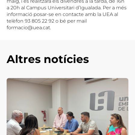
maig, i es realitzarà els divendres a la tarda, de 16h
a 20h al Campus Universitari d’Igualada. Per a més
informació posar-se en contacte amb la UEA al
telèfon 93 805 22 92 o bé per mail
formacio@uea.cat.
Altres notícies