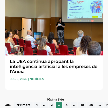
La UEA continua apropant la
intel·ligència artificial a les empreses de
l’Anoia
JUL. 9, 2026
|
NOTÍCIES
Pàgina 3 de
383
<Primera
<
...
2
3
4
...
10
20
...