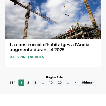
La construcció d’habitatges a l’Anoia
augmenta durant el 2025
JUL. 17, 2026
|
NOTÍCIES
Pàgina 1 de
384
1
2
3
...
10
20
...
>
Última>