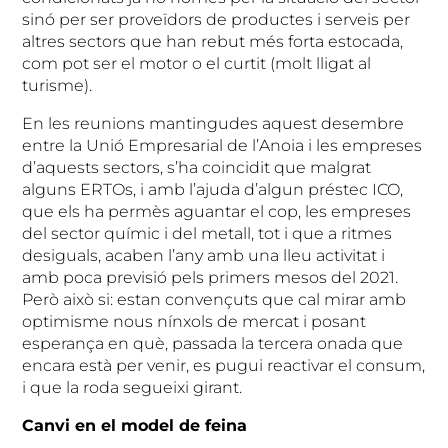
sinó per ser proveïdors de productes i serveis per
altres sectors que han rebut més forta estocada,
com pot ser el motor o el curtit (molt lligat al
turisme).
En les reunions mantingudes aquest desembre
entre la Unió Empresarial de l’Anoia i les empreses
d’aquests sectors, s’ha coincidit que malgrat
alguns ERTOs, i amb l’ajuda d’algun préstec ICO,
que els ha permès aguantar el cop, les empreses
del sector químic i del metall, tot i que a ritmes
desiguals, acaben l’any amb una lleu activitat i
amb poca previsió pels primers mesos del 2021.
Però això si: estan convençuts que cal mirar amb
optimisme nous nínxols de mercat i posant
esperança en què, passada la tercera onada que
encara està per venir, es pugui reactivar el consum,
i que la roda segueixi girant.
Canvi en el model de feina