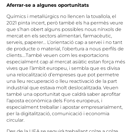
Aferrar-se a algunes oportunitats
Químics i metal·lúrgics no llencen la tovallola, el
2021 pinta incert, però també els ha permès veure
que s’han obert alguns possibles nous nínxols de
mercat en els sectors alimentari, farmacèutic,
serveis, paperer… L’orientació cap a servei i no tant
de producte o material, l’obertura a nous perfils de
clients….També veuen com les exportacions
especialment cap al mercat asiàtic estan força més
vives que l’àmbit europeu, i sembla que es divisa
una relocalització d’empreses que pot permetre
una lleu recuperació o lleu reactivació de la part
industrial que estava molt deslocalitzada. Veuen
també una oportunitat que caldrà saber aprofitar
l’aposta econòmica dels Fons europeus, i
especialment treballar i apostar empresarialment,
per la digitalització, comunicació i economia
circular.
Des de la UEA se seguirà treballant colze a colze