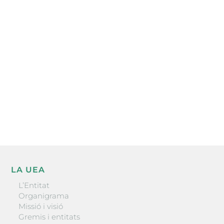
Subscriu-te a la UEA Magazine, publicació
electrònica periòdica amb informació sobre
l’actualitat empresarial de la comarca.
He llegit i accepto la poítica de privacitat
ENVIAR
LA UEA
L’Entitat
Organigrama
Missió i visió
Gremis i entitats