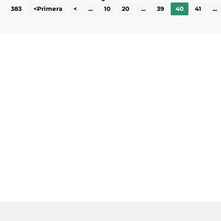
383
<Primera
<
...
10
20
...
39
40
41
...
Subscriu-te a la UEA Magazine, publicació
electrònica periòdica amb informació sobre
l’actualitat empresarial de la comarca.
He llegit i accepto la poítica de privacitat
ENVIAR