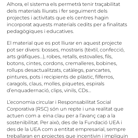
Alhora, el sistema els permetrà tenir traçabilitat
dels materials lliurats i fer seguiment dels
projectes i activitats que els centres hagin
incorporat aquests materials cedits per a finalitats
pedagògiques i educatives.
El material que es pot lliurar en aquest projecte
pot ser divers: bosses, mostraris (tèxtil, confecció,
arts gràfiques…), robes, retalls, estovalles, fils,
botons, cintes, cordons, cremalleres, bobines,
rollups desactualitzats, catàlegs, pancartes,
pintures, pots i recipients de plàstic, filferros,
caragols, claus, molles, piquetes, espirals
d’enquadernació, clips, vinils, CDs…
L’economia circular i Responsabilitat Social
Corporativa (RSC) són un repte i una realitat que
actuen com a eina clau per a l’avanç cap a la
sostenibilitat. Per això, des de la Fundació UEA i
des de la UEA com a entitat empresarial, sempre
treballaran en projectes que incentivin i impliquin