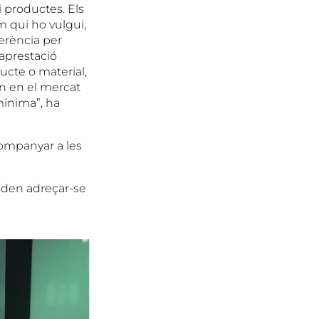
i productes. Els
m qui ho vulgui,
ferència per
raprestació
ucte o material,
in en el mercat
mínima”, ha
companyar a les
poden adreçar-se