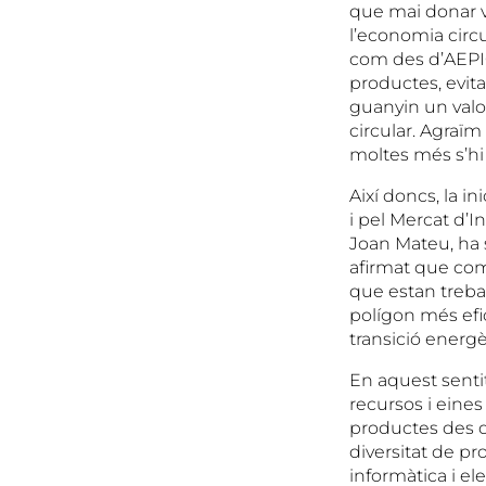
que mai donar ve
l’economia circ
com des d’AEPIC
productes, evit
guanyin un valo
circular. Agraïm
moltes més s’hi 
Així doncs, la i
i pel Mercat d’
Joan Mateu, ha 
afirmat que com
que estan treba
polígon més efic
transició energè
En aquest sentit
recursos i eines 
productes des de
diversitat de pro
informàtica i ele