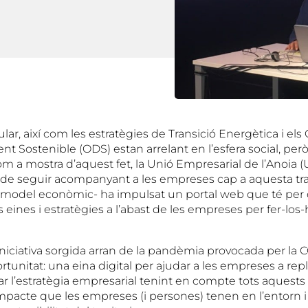
lar, així com les estratègies de Transició Energètica i els
 Sostenible (ODS) estan arrelant en l’esfera social, pe
om a mostra d’aquest fet, la Unió Empresarial de l’Anoia 
nt de seguir acompanyant a les empreses cap a aquesta tra
model econòmic- ha impulsat un portal web que té per o
s eines i estratègies a l’abast de les empreses per fer-los-h
iniciativa sorgida arran de la pandèmia provocada per la 
rtunitat: una eina digital per ajudar a les empreses a repl
r l’estratègia empresarial tenint en compte tots aquest
impacte que les empreses (i persones) tenen en l’entorn 