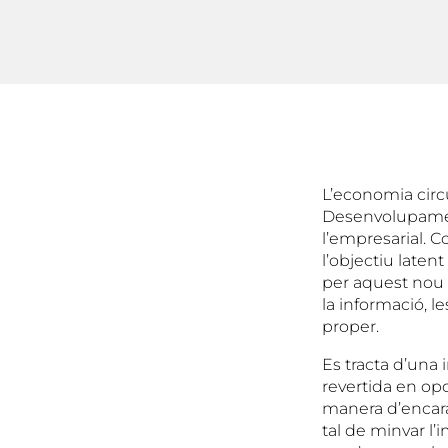
L’economia circu
Desenvolupament
l’empresarial. C
l’objectiu late
per aquest nou 
la informació, le
proper.
Es tracta d’una 
revertida en opo
manera d’encara
tal de minvar l’