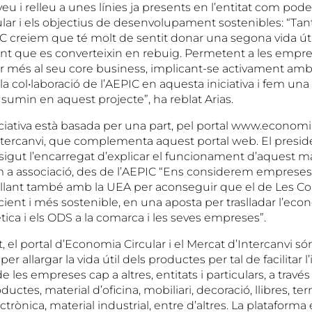
u i relleu a unes línies ja presents en l’entitat com pod
ular i els objectius de desenvolupament sostenibles: “Tan
 creiem que té molt de sentit donar una segona vida útil
ant que es converteixin en rebuig. Permetent a les empr
r més al seu core business, implicant-se activament am
 la col•laboració de l’AEPIC en aquesta iniciativa i fem un
sumin en aquest projecte”, ha reblat Arias.
niciativa està basada per una part, pel portal www.economi
Intercanvi, que complementa aquest portal web. El preside
sigut l’encarregat d’explicar el funcionament d’aquest ma
 a associació, des de l’AEPIC “Ens considerem empreses
llant també amb la UEA per aconseguir que el de Les C
ient i més sostenible, en una aposta per traslladar l’econo
tica i els ODS a la comarca i les seves empreses”.
, el portal d’Economia Circular i el Mercat d’Intercanvi só
per allargar la vida útil dels productes per tal de facilitar l
 les empreses cap a altres, entitats i particulars, a travé
ductes, material d’oficina, mobiliari, decoració, llibres, ter
ctrònica, material industrial, entre d’altres. La plataforma