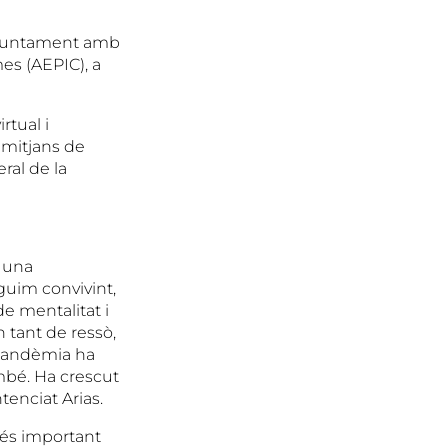
onjuntament amb
mes (AEPIC), a
rtual i
s mitjans de
ral de la
a una
guim convivint,
de mentalitat i
 tant de ressò,
 pandèmia ha
ambé. Ha crescut
tenciat Arias.
 més important