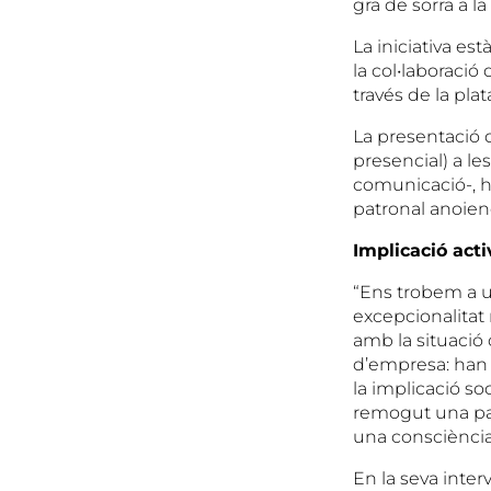
gra de sorra a la 
La iniciativa e
la col•laboració
través de la pla
La presentació d
presencial) a le
comunicació-, ha
patronal anoienc
Implicació act
“Ens trobem a u
excepcionalitat
amb la situació 
d’empresa: han g
la implicació s
remogut una part
una consciència 
En la seva inter