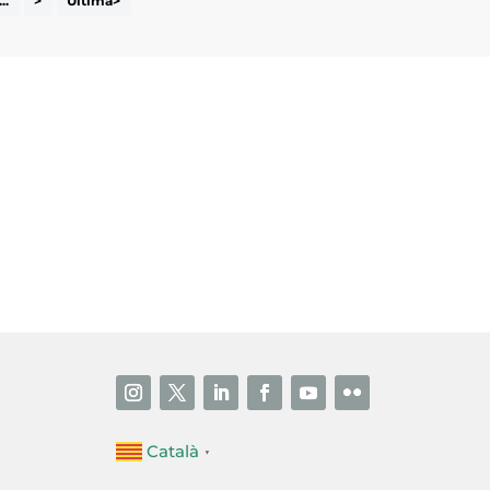
...
>
Última>
i accepto la poítica de privacitat
ENVIAR
Català
▼