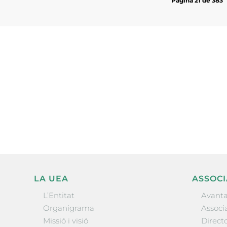
Pàgina 21 de 383
Subscriu-te a la UEA Magazi
electrònica periòdica amb i
l’actualitat empresarial de 
LA UEA
ASSOCI
L’Entitat
Avanta
Organigrama
Associa
Missió i visió
Directo