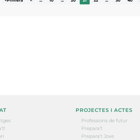
<Primera
<
...
10
...
20
21
22
...
30
40
ne, publicació
nformació sobre
la comarca.
He llegit 
AT
PROJECTES I ACTES
tges
Professions de futur
’t!
Prepara’t
ri
Prepara’t Jove