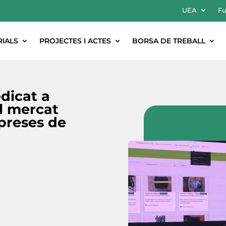
UEA
Fu
RIALS
PROJECTES I ACTES
BORSA DE TREBALL
dicat a
al mercat
preses de