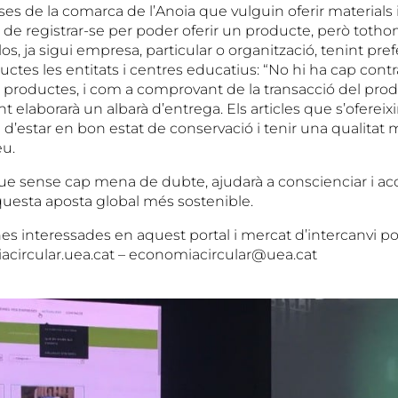
es de la comarca de l’Anoia que vulguin oferir materials 
 de registrar-se per poder oferir un producte, però totho
-los, ja sigui empresa, particular o organització, tenint pre
uctes les entitats i centres educatius: “No hi ha cap cont
productes, i com a comprovant de la transacció del prod
t elaborarà un albarà d’entrega. Els articles que s’ofereix
 d’estar en bon estat de conservació i tenir una qualitat 
eu.
 que sense cap mena de dubte, ajudarà a conscienciar i a
esta aposta global més sostenible.
nes interessades en aquest portal i mercat d’intercanvi 
circular.uea.cat – economiacircular@uea.cat