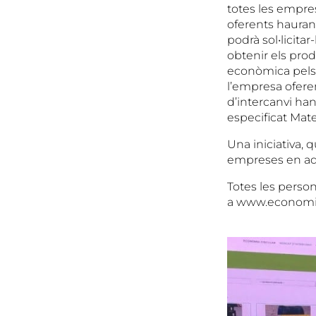
totes les empres
oferents hauran
podrà sol•licitar
obtenir els prod
econòmica pels 
l’empresa oferen
d’intercanvi han
especificat Mat
Una iniciativa,
empreses en aqu
Totes les perso
a www.economia