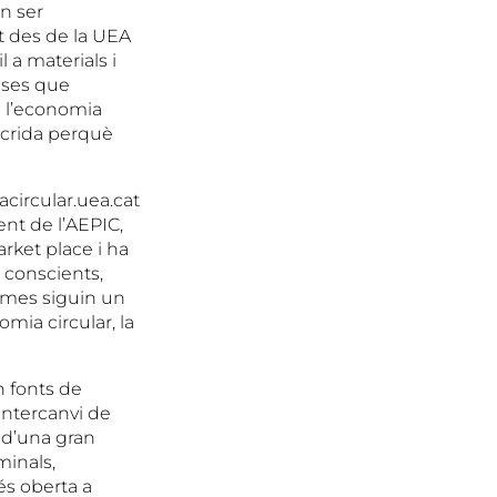
en ser
t des de la UEA
 a materials i
eses que
b l’economia
a crida perquè
acircular.uea.cat
nt de l’AEPIC,
rket place i ha
 conscients,
omes siguin un
mia circular, la
n fonts de
’intercanvi de
s d’una gran
minals,
 és oberta a