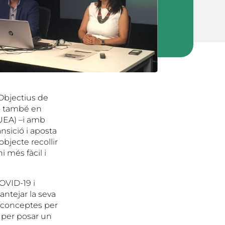
 Objectius de
rò també en
(UEA) –i amb
nsició i aposta
bjecte recollir
i més fàcil i
COVID-19 i
antejar la seva
s conceptes per
i per posar un