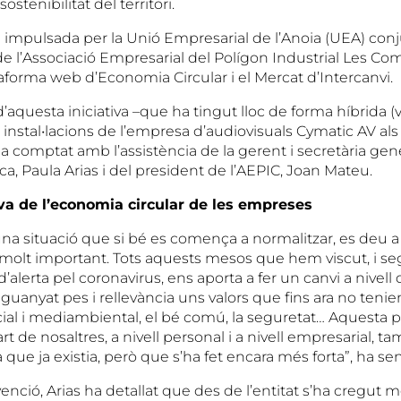
sostenibilitat del territori.
stà impulsada per la Unió Empresarial de l’Anoia (UEA) c
 de l’Associació Empresarial del Polígon Industrial Les Co
taforma web d’Economia Circular i el Mercat d’Intercanvi.
’aquesta iniciativa –que ha tingut lloc de forma híbrida (vi
s instal•lacions de l’empresa d’audiovisuals Cymatic AV al
 comptat amb l’assistència de la gerent i secretària gene
a, Paula Arias i del president de l’AEPIC, Joan Mateu.
iva de l’economia circular de les empreses
na situació que si bé es comença a normalitzar, es deu 
 molt important. Tots aquests mesos que hem viscut, i se
d’alerta pel coronavirus, ens aporta a fer un canvi a nivell 
uanyat pes i rellevància uns valors que fins ara no tenien
ocial i mediambiental, el bé comú, la seguretat… Aquesta
 de nosaltres, a nivell personal i a nivell empresarial, t
que ja existia, però que s’ha fet encara més forta”, ha sen
venció, Arias ha detallat que des de l’entitat s’ha cregut