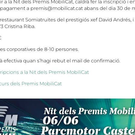
r a la Nit dels Premis MobiliCat, caldrà fer la inscripció i en
pagament a premis@mobilicat.cat abans del dia 30 de m
 restaurant Somiatruites del prestigiós xef David Andrés, i
3 Cristina Riba.
€
les corporatives de 8-10 persones.
rà efectiva quan s’hagi rebut el mail de confirmació.
ripcions a la Nit dels Premis MobiliCat
curs dels Premis MobiliCat