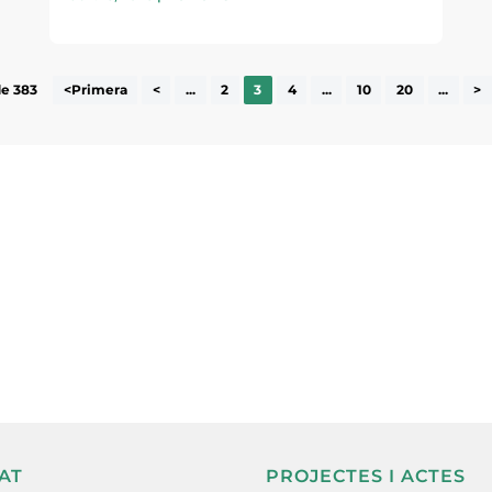
de 383
<Primera
<
...
2
3
4
...
10
20
...
>
ne, publicació
nformació sobre
la comarca.
He llegit 
AT
PROJECTES I ACTES