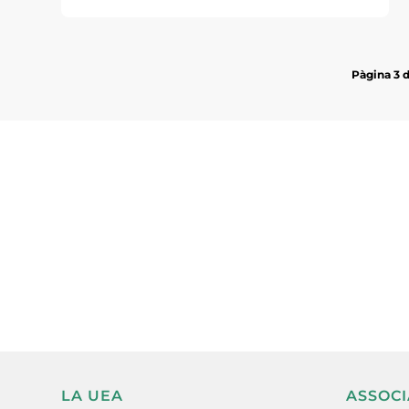
Pàgina 3 
Subscriu-te a la UEA Magazi
electrònica periòdica amb i
l’actualitat empresarial de 
LA UEA
ASSOCI