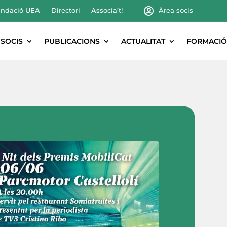
ndació UEA
Directori
Associa’t!
Àrea socis
SOCIS
PUBLICACIONS
ACTUALITAT
FORMACIÓ