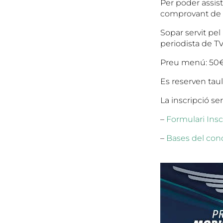
Per poder assisti
comprovant de 
Sopar servit pel
periodista de TV
Preu menú: 50
Es reserven tau
La inscripció se
–
Formulari Insc
–
Bases del con