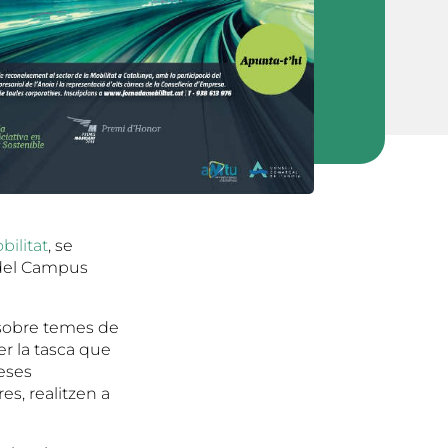
bilitat
, se
s del Campus
a sobre temes de
er la tasca que
eses
es, realitzen a