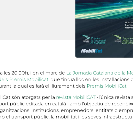
, a les 20:00h, i en el marc de
La Jornada Catalana de la Mo
dels Premis Mobilicat
, que tindrà lloc en les instal·lacion
urant la qual es farà el lliurament dels
Premis MobiliCat
.
iCat són atorgats per la
revista MobiliCAT
-l’única revist
sport públic editada en català-, amb l’objectiu de reconèix
ganitzacions, institucions, emprenedors, entitats o empr
 el transport públic, la mobilitat i les seves infraestructur