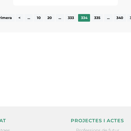
rimera
<
...
10
20
...
333
334
335
...
340
ne, publicació
nformació sobre
la comarca.
He llegit 
AT
PROJECTES I ACTES
tges
Professions de futur