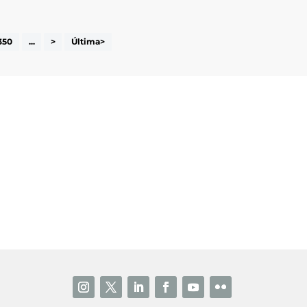
350
...
>
Última>
i accepto la poítica de privacitat
ENVIAR