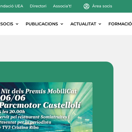
ndació UEA
Directori
Associa’t!
Àrea socis
SOCIS
PUBLICACIONS
ACTUALITAT
FORMACIÓ