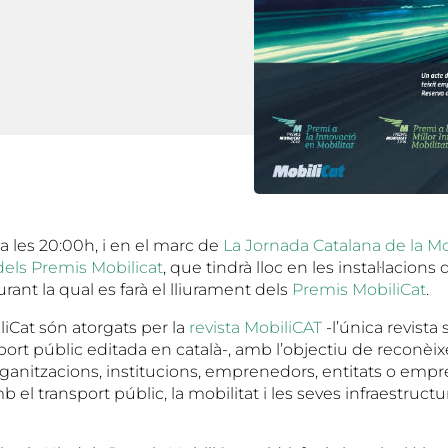
, a les 20:00h, i en el marc de
La Jornada Catalana de la Mo
dels Premis Mobilicat
, que tindrà lloc en les instal·lacion
urant la qual es farà el lliurament dels
Premis MobiliCat
.
iCat són atorgats per la
revista MobiliCAT
-l’única revist
sport públic editada en català-, amb l’objectiu de reconèix
ganitzacions, institucions, emprenedors, entitats o empr
 el transport públic, la mobilitat i les seves infraestructur