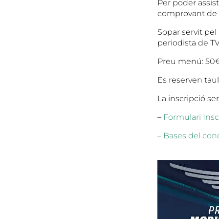
Per poder assisti
comprovant de 
Sopar servit pel
periodista de TV
Preu menú: 50
Es reserven tau
La inscripció se
–
Formulari Insc
–
Bases del con