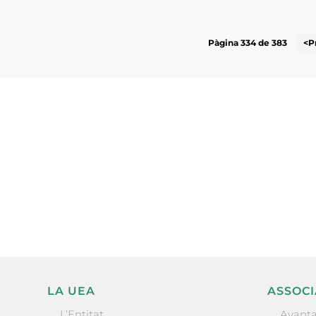
Pàgina 334 de 383
<P
Subscriu-te a la UEA Magazi
electrònica periòdica amb i
l’actualitat empresarial de 
LA UEA
ASSOCI
L’Entitat
Avanta