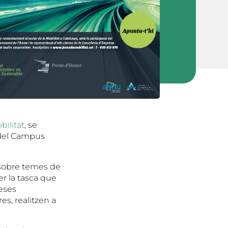
bilitat
, se
s del Campus
a sobre temes de
er la tasca que
eses
es, realitzen a