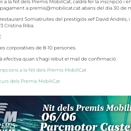
r a la Nit dels Premis MobiliCat, caldrà fer la inscripció i en
pagament a premis@mobilicat.cat abans del dia 30 de m
 restaurant Somiatruites del prestigiós xef David Andrés, i
3 Cristina Riba.
€
les corporatives de 8-10 persones.
rà efectiva quan s’hagi rebut el mail de confirmació.
ripcions a la Nit dels Premis MobiliCat
curs dels Premis MobiliCat