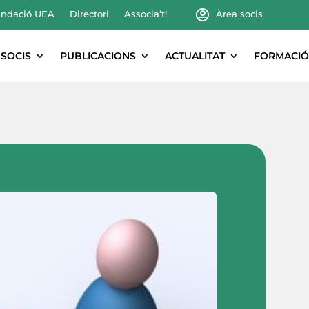
ndació UEA
Directori
Associa’t!
Àrea socis
SOCIS
PUBLICACIONS
ACTUALITAT
FORMACIÓ