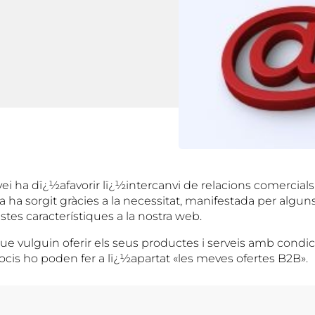
ei ha dï¿½afavorir lï¿½intercanvi de relacions comercials
dea ha sorgit gràcies a la necessitat, manifestada per algu
tes característiques a la nostra web.
e vulguin oferir els seus productes i serveis amb condic
socis ho poden fer a lï¿½apartat «les meves ofertes B2B».