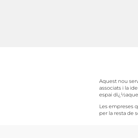
Aquest nou serv
associats i la i
espai dï¿½aques
Les empreses qu
per la resta de 