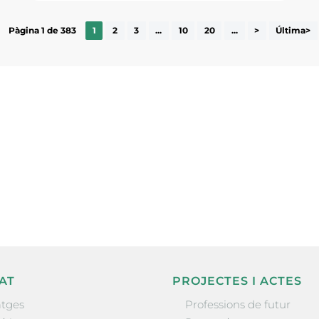
Pàgina 1 de 383
1
2
3
...
10
20
...
>
Última>
ne, publicació
nformació sobre
la comarca.
He llegit 
AT
PROJECTES I ACTES
tges
Professions de futur