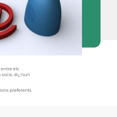
 entre els
ns socis, dï¿½un
ions preferents