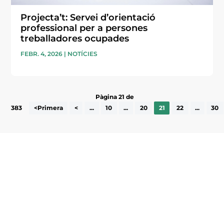
Projecta’t: Servei d’orientació
professional per a persones
treballadores ocupades
FEBR. 4, 2026
|
NOTÍCIES
Pàgina 21 de
383
<Primera
<
...
10
...
20
21
22
...
30
Subscriu-te a la UEA Magazine, publicació
electrònica periòdica amb informació sobre
l’actualitat empresarial de la comarca.