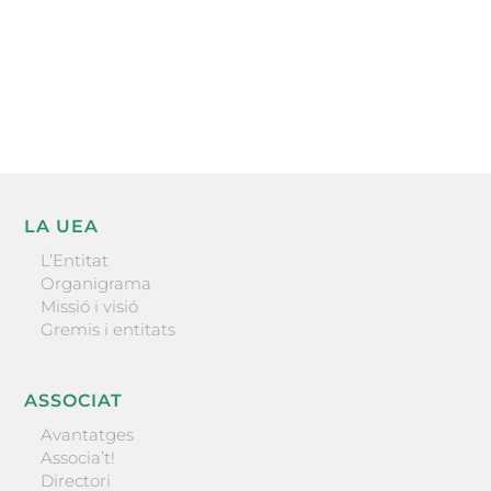
He llegit i accepto la poítica de privacitat
ENVIAR
LA UEA
L’Entitat
Organigrama
Missió i visió
Gremis i entitats
ASSOCIAT
Avantatges
Associa’t!
Directori