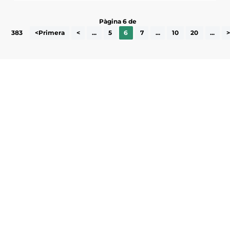
Pàgina 6 de
383
<Primera
<
...
5
6
7
...
10
20
...
Subscriu-te a la UEA Magazine, publicació
electrònica periòdica amb informació sobre
l’actualitat empresarial de la comarca.
He llegit i accepto la poítica de privacitat
ENVIAR