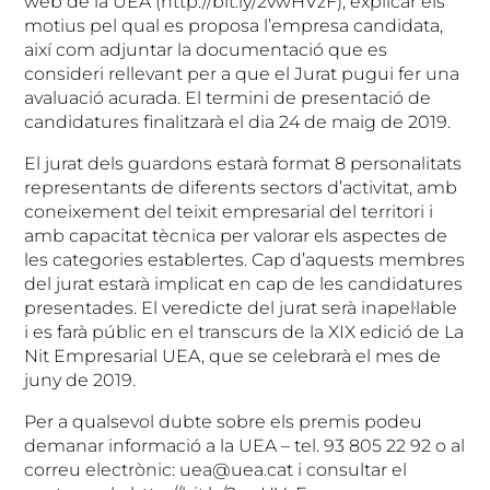
web de la UEA (http://bit.ly/2vwHVzF), explicar els
motius pel qual es proposa l’empresa candidata,
així com adjuntar la documentació que es
consideri rellevant per a que el Jurat pugui fer una
avaluació acurada. El termini de presentació de
candidatures finalitzarà el dia 24 de maig de 2019.
El jurat dels guardons estarà format 8 personalitats
representants de diferents sectors d’activitat, amb
coneixement del teixit empresarial del territori i
amb capacitat tècnica per valorar els aspectes de
les categories establertes. Cap d’aquests membres
del jurat estarà implicat en cap de les candidatures
presentades. El veredicte del jurat serà inapel·lable
i es farà públic en el transcurs de la XIX edició de La
Nit Empresarial UEA, que se celebrarà el mes de
juny de 2019.
Per a qualsevol dubte sobre els premis podeu
demanar informació a la UEA – tel. 93 805 22 92 o al
correu electrònic: uea@uea.cat i consultar el