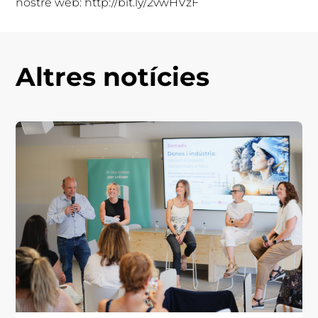
nostre web: http://bit.ly/2vwHVzF
Altres notícies